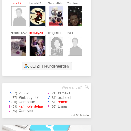
mcbobi
LunaNr1
SunnyBrB
Cathleen
Helene1234
melkey85
dragon11
evil11
JETZT Freunde werden
Wer war da?
k3552
zamexa
(57)
(71)
Pinklady_67
pscheidl
(67)
(64)
Caracolito
retrom
(60)
(57)
karin-pferdefan
Esma
(69)
(68)
Carolyne
(56)
... und
10 Gäste