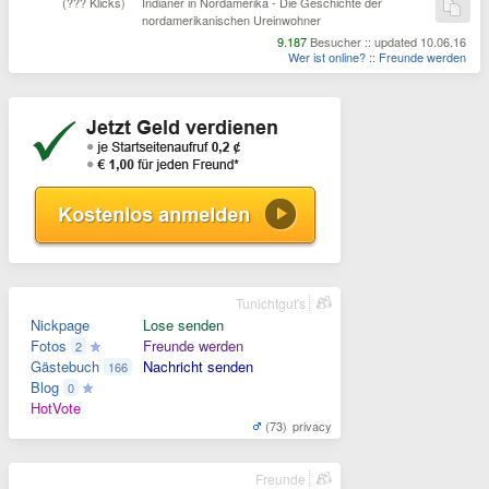
(??? Klicks)
Indianer in Nordamerika - Die Geschichte der
nordamerikanischen Ureinwohner
9.187
Besucher :: updated 10.06.16
Wer ist online?
::
Freunde werden
Tunichtgut's
Nickpage
Lose senden
Fotos
Freunde werden
2
Gästebuch
Nachricht senden
166
Blog
0
HotVote
(73)
privacy
Freunde