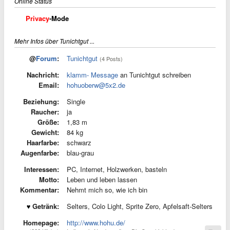
Online Status
Privacy
-Mode
Mehr Infos über Tunichtgut ...
@
Forum
:
Tunichtgut
(4 Posts)
Nachricht:
klamm- Message
an Tunichtgut schreiben
Email:
hohuoberw@5x2.de
Beziehung:
Single
Raucher:
ja
Größe:
1,83 m
Gewicht:
84 kg
Haarfarbe:
schwarz
Augenfarbe:
blau-grau
Interessen:
PC, Internet, Holzwerken, basteln
Motto:
Leben und leben lassen
Kommentar:
Nehmt mich so, wie ich bin
Getränk:
Selters, Colo Light, Sprite Zero, Apfelsaft-Selters
Homepage:
http://www.hohu.de/