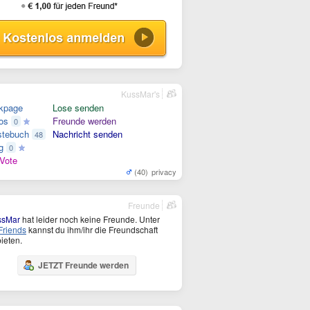
KussMar's
kpage
Lose senden
os
Freunde werden
0
tebuch
Nachricht senden
48
g
0
Vote
(40)
privacy
Freunde
ssMar
hat leider noch keine Freunde. Unter
riends
kannst du ihm/ihr die Freundschaft
ieten.
JETZT Freunde werden