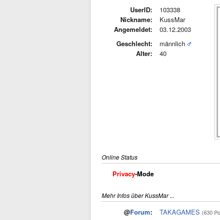
UserID:
103338
Nickname:
KussMar
Angemeldet:
03.12.2003
Geschlecht:
männlich
Alter:
40
Online Status
Privacy
-Mode
Mehr Infos über KussMar ...
@
Forum
:
TAKAGAMES
(630 Po