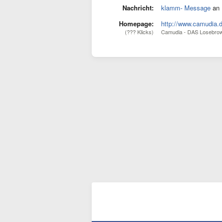
Nachricht:
klamm- Message
an 
Homepage:
http://www.camudia.
(??? Klicks)
Camudia - DAS Losebro