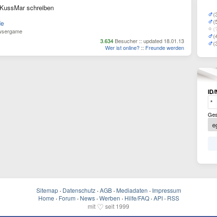
KussMar schreiben
(
(
de
(
wsergame
(
3.634
Besucher :: updated 18.01.13
(
Wer ist online?
::
Freunde werden
ID/
Ges
Sitemap
·
Datenschutz
·
AGB
·
Mediadaten
·
Impressum
Home
·
Forum
·
News
·
Werben
·
Hilfe/FAQ
·
API
·
RSS
♡
mit
seit 1999