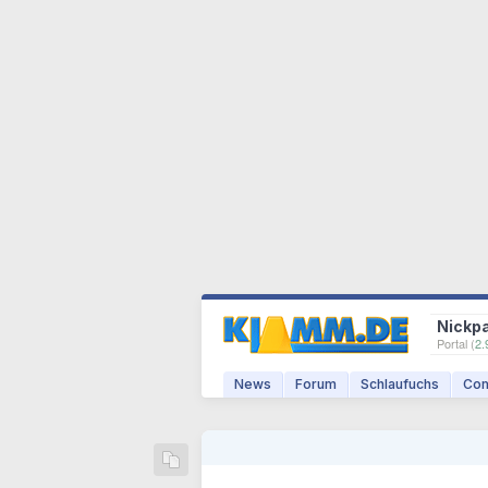
Nickp
Portal (
2.
News
Forum
Schlaufuchs
Com