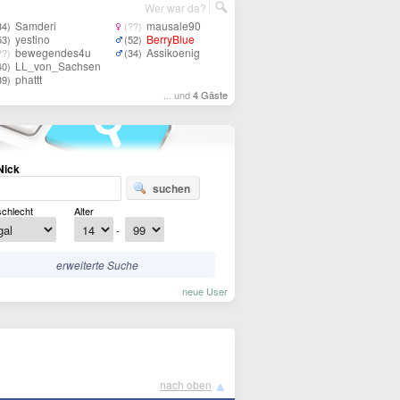
Wer war da?
Samderi
mausale90
34)
(??)
yestino
BerryBlue
53)
(52)
bewegendes4u
Assikoenig
??)
(34)
LL_von_Sachsen
40)
phattt
39)
... und
4 Gäste
Nick
suchen
chlecht
Alter
-
erweiterte Suche
neue User
▲
nach oben