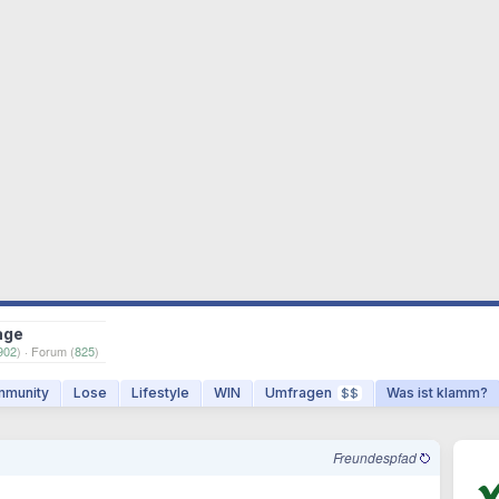
age
902
) · Forum (
825
)
munity
Lose
Lifestyle
WIN
Umfragen
Was ist klamm?
$$
Freundespfad