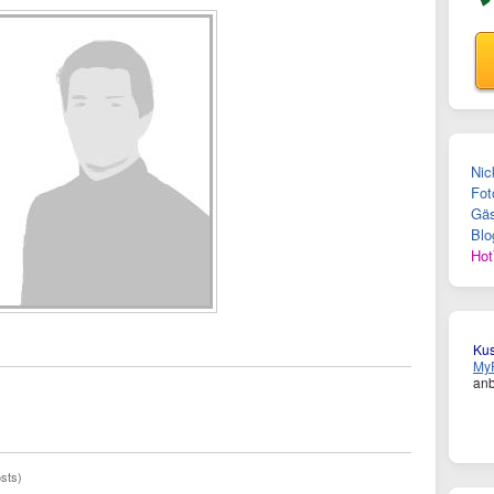
Nic
Fot
Gäs
Blo
Hot
Ku
MyF
anb
sts)