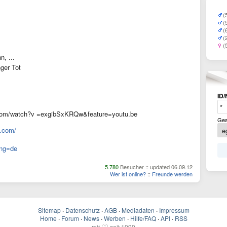
(
(
(
(
(
, ...
nger Tot
ID/
.com/watch?v =exgibSxKRQw&feature=youtu.be
Ges
.com/
lang=de
5.780
Besucher :: updated 06.09.12
Wer ist online?
::
Freunde werden
Sitemap
·
Datenschutz
·
AGB
·
Mediadaten
·
Impressum
Home
·
Forum
·
News
·
Werben
·
Hilfe/FAQ
·
API
·
RSS
mit
seit 1999