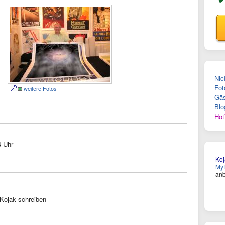
Nic
Fot
weitere Fotos
Gäs
Blo
Hot
4 Uhr
Koj
MyF
anb
Kojak schreiben