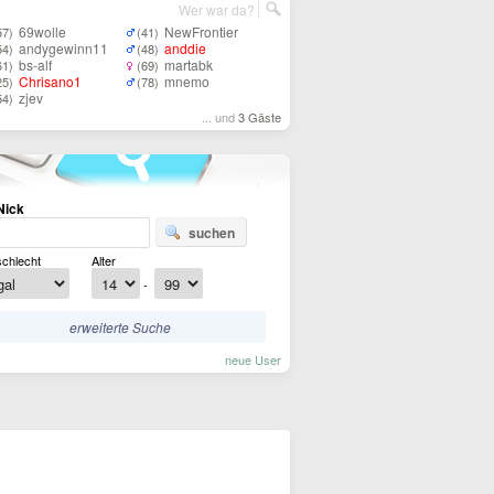
Wer war da?
69wolle
NewFrontier
57)
(41)
andygewinn11
anddie
54)
(48)
bs-alf
martabk
61)
(69)
Chrisano1
mnemo
25)
(78)
zjev
54)
... und
3 Gäste
Nick
suchen
chlecht
Alter
-
erweiterte Suche
neue User