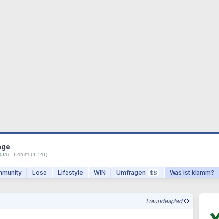
age
435
) · Forum (
1.141
)
munity
Lose
Lifestyle
WIN
Umfragen
Was ist klamm?
$$
Freundespfad