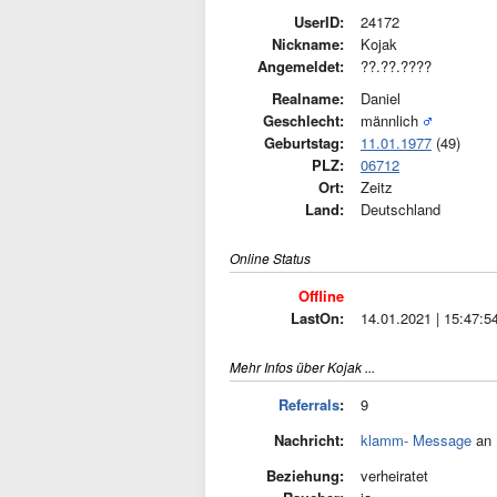
UserID:
24172
Nickname:
Kojak
Angemeldet:
??.??.????
Realname:
Daniel
Geschlecht:
männlich
Geburtstag:
11.01.1977
(49)
PLZ:
06712
Ort:
Zeitz
Land:
Deutschland
Online Status
Offline
LastOn:
14.01.2021 | 15:47:5
Mehr Infos über Kojak ...
Referrals
:
9
Nachricht:
klamm- Message
an 
Beziehung:
verheiratet