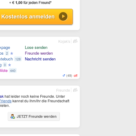
Kojak's
kpage
Lose senden
os
Freunde werden
2
tebuch
Nachricht senden
128
g
0
Vote
440
(49)
off
Freunde
ak
hat leider noch keine Freunde. Unter
riends
kannst du ihm/ihr die Freundschaft
ieten.
JETZT Freunde werden