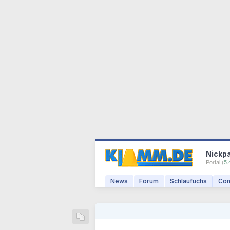
Nickp
Portal (
5.
News
Forum
Schlaufuchs
Com