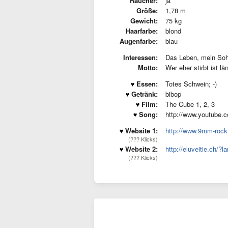
Raucher:
ja
Größe:
1,78 m
Gewicht:
75 kg
Haarfarbe:
blond
Augenfarbe:
blau
Interessen:
Das Leben, mein Sohn
Motto:
Wer eher stirbt ist lä
Essen:
Totes Schwein; -)
Getränk:
bibop
Film:
The Cube 1, 2, 3
Song:
http://www.youtube
Website 1:
http://www.9mm-rock
(??? Klicks)
Website 2:
http://eluveitie.ch/?
(??? Klicks)