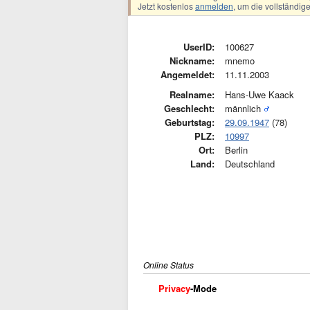
Jetzt kostenlos
anmelden
, um die vollständi
UserID:
100627
Nickname:
mnemo
Angemeldet:
11.11.2003
Realname:
Hans-Uwe Kaack
Geschlecht:
männlich
Geburtstag:
29.09.1947
(78)
PLZ:
10997
Ort:
Berlin
Land:
Deutschland
Online Status
Privacy
-Mode