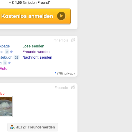
mnemo's
kpage
Lose senden
os
Freunde werden
0
tebuch
Nachricht senden
52
g
0
Vote
(78)
privacy
Freunde
cico
JETZT Freunde werden