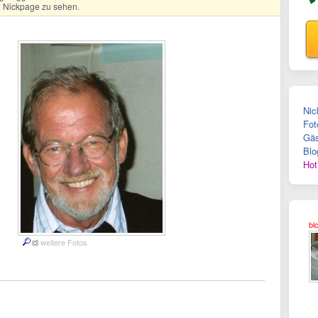
ge Nickpage zu sehen.
Nic
Fot
Gäs
Blo
Hot
bl
weitere Fotos