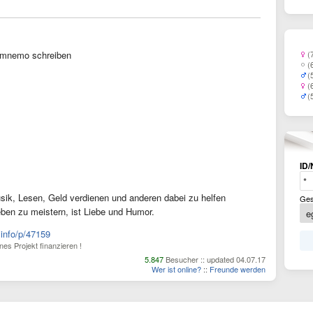
mnemo schreiben
(
(
(
(
(
ID/
usik, Lesen, Geld verdienen und anderen dabei zu helfen
Ges
eben zu meistern, ist Liebe und Humor.
.info/p/47159
es Projekt finanzieren !
5.847
Besucher :: updated 04.07.17
Wer ist online?
::
Freunde werden