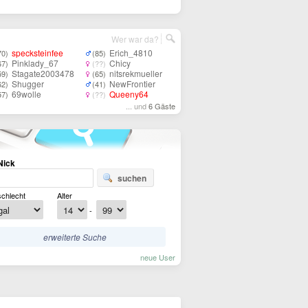
Wer war da?
specksteinfee
Erich_4810
70)
(85)
Pinklady_67
Chicy
67)
(??)
Stagate2003478
nitsrekmueller
59)
(65)
Shugger
NewFrontier
62)
(41)
69wolle
Queeny64
57)
(??)
... und
6 Gäste
Nick
suchen
chlecht
Alter
-
erweiterte Suche
neue User