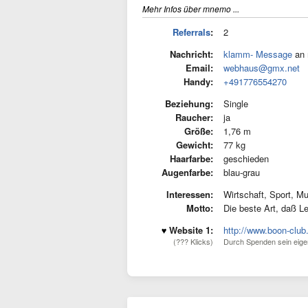
Mehr Infos über mnemo ...
Referrals
:
2
Nachricht:
klamm- Message
an 
Email:
webhaus@gmx.net
Handy:
+491776554270
Beziehung:
Single
Raucher:
ja
Größe:
1,76 m
Gewicht:
77 kg
Haarfarbe:
geschieden
Augenfarbe:
blau-grau
Interessen:
Wirtschaft, Sport, M
Motto:
Die beste Art, daß L
Website 1:
http://www.boon-club
(??? Klicks)
Durch Spenden sein eigen