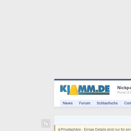
Nickp
Portal (
2.
News
Forum
Schlaufuchs
Com
Privatsphäre
- Einige Details sind nur für e