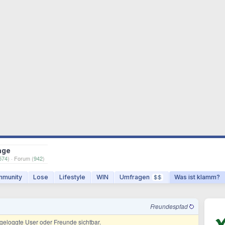
age
574
) · Forum (
942
)
munity
Lose
Lifestyle
WIN
Umfragen
Was ist klamm?
$$
Freundespfad
ingeloggte User oder Freunde sichtbar.