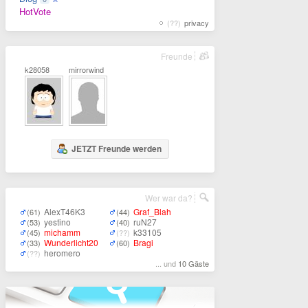
HotVote
(??)
privacy
Freunde
k28058
mirrorwind
JETZT Freunde werden
Wer war da?
AlexT46K3
Graf_Blah
(61)
(44)
yestino
ruN27
(53)
(40)
michamm
k33105
(45)
(??)
Wunderlicht20
Bragi
(33)
(60)
heromero
(??)
... und
10 Gäste