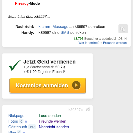
Privacy
-Mode
Mehr Infos über k89597 ...
Nachricht:
klamm- Message
an k89597 schreiben
Handy:
k89597 eine
SMS
schicken
13.793
Besucher :: updated 21.06.14
Wer ist online?
::
Freunde werden
k89597's
Nickpage
Lose senden
Fotos
Freunde werden
0
Gästebuch
Nachricht senden
197
Blog
0