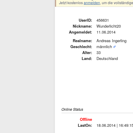
Jetzt kostenlos
anmelden
, um die vollständi
UserID:
456631
Nickname:
Wunderlicht20
Angemeldet:
11.06.2014
Realname:
Andreas Ingerling
Geschlecht:
männlich
Alter:
33
Land:
Deutschland
Online Status
Offline
LastOn:
18.06.2014 | 16:49:1