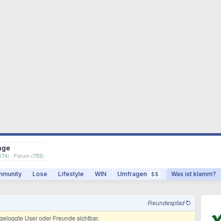
age
174
) · Forum (
753
)
munity
Lose
Lifestyle
WIN
Umfragen
Was ist klamm?
$$
Freundespfad
ingeloggte User oder Freunde sichtbar.