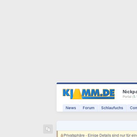
Nickp
Portal (
5.
News
Forum
Schlaufuchs
Com
Privatsphäre
- Einige Details sind nur für e