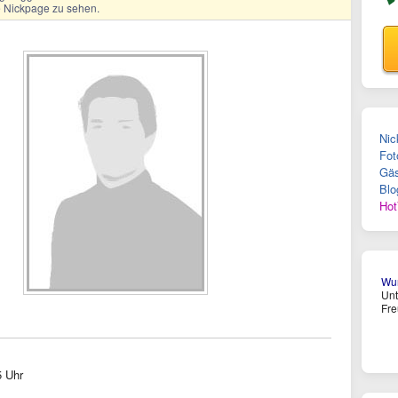
ge Nickpage zu sehen.
Nic
Fot
Gäs
Blo
Hot
Wun
Un
Fre
5 Uhr