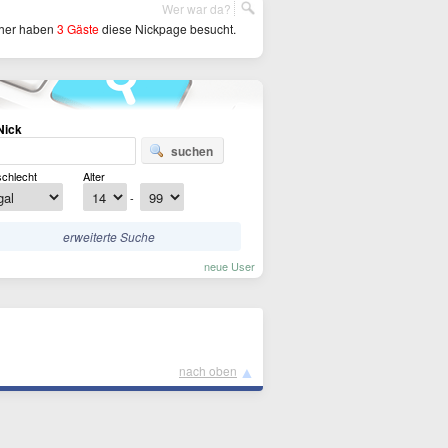
Wer war da?
her haben
3 Gäste
diese Nickpage besucht.
Nick
suchen
chlecht
Alter
-
erweiterte Suche
neue User
▲
nach oben