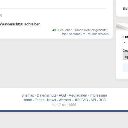
Bis
s)
Wunderlicht20 schreiben
493
Besucher :: (noch nicht eingerichtet)
Wer ist online?
::
Freunde werden
ID/
Ges
Sitemap
·
Datenschutz
·
AGB
·
Mediadaten
·
Impressum
Home
·
Forum
·
News
·
Werben
·
Hilfe/FAQ
·
API
·
RSS
♡
mit
seit 1999