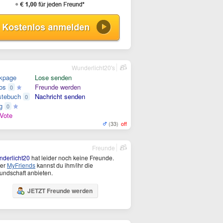
Wunderlicht20's
kpage
Lose senden
os
Freunde werden
0
tebuch
Nachricht senden
0
g
0
Vote
(33)
off
Freunde
derlicht20
hat leider noch keine Freunde.
ter
MyFriends
kannst du ihm/ihr die
undschaft anbieten.
JETZT Freunde werden