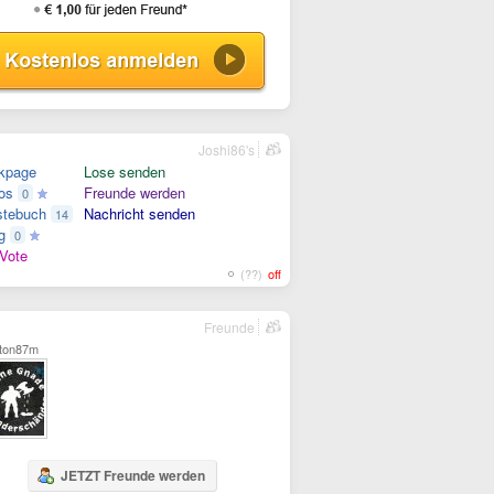
Joshi86's
kpage
Lose senden
os
Freunde werden
0
tebuch
Nachricht senden
14
g
0
Vote
(??)
off
Freunde
ton87m
JETZT Freunde werden