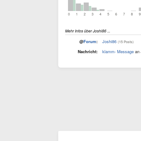
0
1
2
3
4
5
6
7
8
9
Mehr Infos über Joshi86 ...
@
Forum
:
Joshi86
(15 Posts)
Nachricht:
klamm- Message
an 