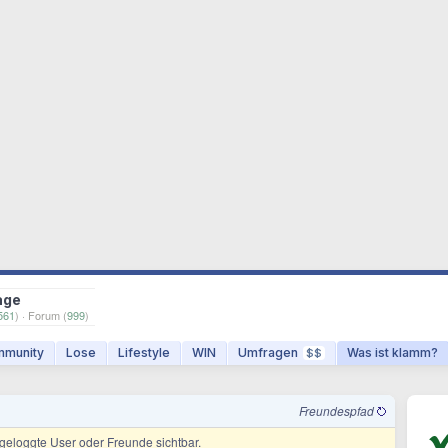
age
561
) · Forum (
999
)
munity
Lose
Lifestyle
WIN
Umfragen
Was ist klamm?
$$
Freundespfad
ingeloggte User oder Freunde sichtbar.