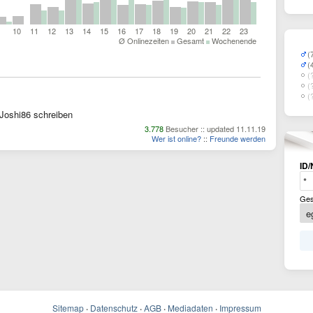
10
11
12
13
14
15
16
17
18
19
20
21
22
23
Ø Onlinezeiten
Gesamt
Wochenende
(
(
(
(
(
Joshi86 schreiben
3.778
Besucher :: updated 11.11.19
Wer ist online?
::
Freunde werden
ID/
Ges
Sitemap
·
Datenschutz
·
AGB
·
Mediadaten
·
Impressum