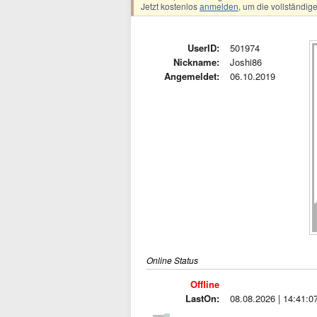
Jetzt kostenlos
anmelden
, um die vollständi
UserID:
501974
Nickname:
Joshi86
Angemeldet:
06.10.2019
Online Status
Offline
LastOn:
08.08.2026 | 14:41:0