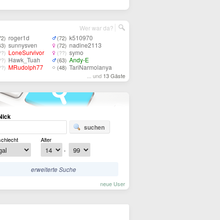
Wer war da?
roger1d
k510970
72)
(72)
sunnysven
nadine2113
43)
(72)
LoneSurvivor
symo
??)
(??)
Hawk_Tuah
Andy-E
??)
(63)
MRudolph77
TariNarmolanya
??)
(48)
... und
13 Gäste
Nick
suchen
chlecht
Alter
-
erweiterte Suche
neue User