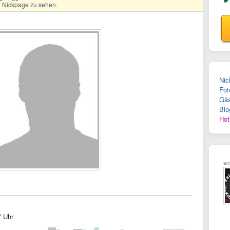
ge Nickpage zu sehen.
Nic
Fot
Gäs
Blo
Hot
an
7 Uhr