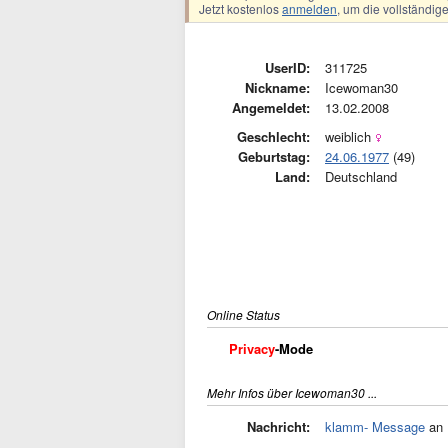
Jetzt kostenlos
anmelden
, um die vollständi
UserID:
311725
Nickname:
Icewoman30
Angemeldet:
13.02.2008
Geschlecht:
weiblich
Geburtstag:
24.06.1977
(49)
Land:
Deutschland
Online Status
Privacy
-Mode
Mehr Infos über Icewoman30 ...
Nachricht:
klamm- Message
an 