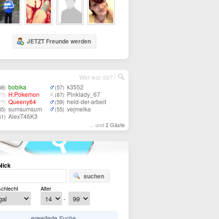
JETZT Freunde werden
Wer war da?
bobika
k3552
58)
(57)
H.Pokemon
Pinklady_67
??)
(67)
Queeny64
held-der-arbeit
??)
(59)
sumsumsum
vejmelka
85)
(55)
AlexT46K3
61)
... und
2 Gäste
Nick
suchen
chlecht
Alter
-
erweiterte Suche