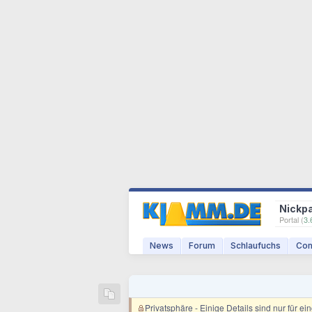
Nickp
Portal (
3.
News
Forum
Schlaufuchs
Com
Privatsphäre
- Einige Details sind nur für e