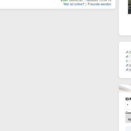
Wer ist online?
::
Freunde werden
(
(
(
(
(
ID/
Ges