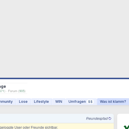
age
671
) · Forum (
905
)
munity
Lose
Lifestyle
WIN
Umfragen
Was ist klamm?
$$
Freundespfad
ingeloggte User oder Freunde sichtbar.