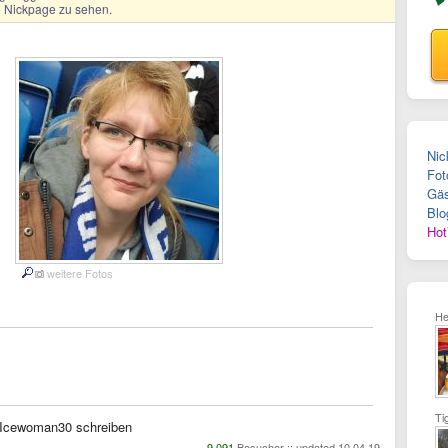
ge Nickpage zu sehen.
Nic
Fot
Gäs
Blo
Hot
weitere Fotos
He
Ti
Icewoman30 schreiben
9.091
Besucher :: updated 10.04.19