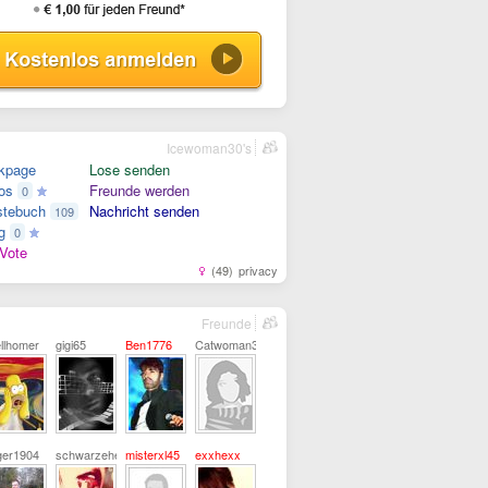
Icewoman30's
kpage
Lose senden
os
Freunde werden
0
tebuch
Nachricht senden
109
g
0
Vote
(49)
privacy
Freunde
llhomer
gigi65
Ben1776
Catwoman30
ger1904
schwarzehexe7
misterxl45
exxhexx