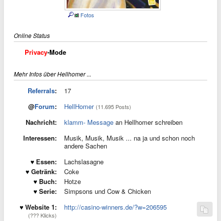
Fotos
Online Status
Privacy
-Mode
Mehr Infos über Hellhomer ...
Referrals
:
17
@
Forum
:
HellHomer
(11.695 Posts)
Nachricht:
klamm- Message
an Hellhomer schreiben
Interessen:
Musik, Musik, Musik ... na ja und schon noch
andere Sachen
Essen:
Lachslasagne
Getränk:
Coke
Buch:
Hotze
Serie:
Simpsons und Cow & Chicken
Website 1:
http://casino-winners.de/?w=206595
(??? Klicks)