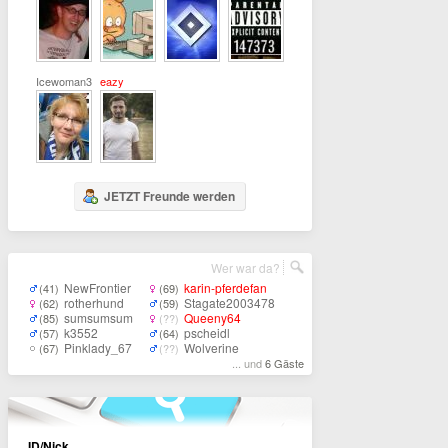
Icewoman30
eazy
JETZT Freunde werden
Wer war da?
NewFrontier
karin-pferdefan
(41)
(69)
rotherhund
Stagate2003478
(62)
(59)
sumsumsum
Queeny64
(85)
(??)
k3552
pscheidl
(57)
(64)
Pinklady_67
Wolverine
(67)
(??)
... und
6 Gäste
ID/Nick