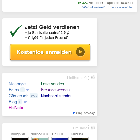
16.323
Besucher :: updated 10.09.14
Wer ist online?
::
Freunde werden
Hellhomer's
Nickpage
Lose senden
Fotos
Freunde werden
3
Gästebuch
Nachricht senden
256
Blog
0
HotVote
(46)
privacy
Freunde
boognish
florino1705
AP0LL0
Mrblista