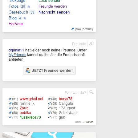
Nickpage
Lose senden
Fotos
Freunde werden
20
Gästebuch
Nachricht senden
33
Blog
4
HotVote
(54)
privacy
Freunde
drjunik11
hat leider noch keine Freunde. Unter
MyFriends
kannst du ihm/ihr die Freundschaft
anbieten.
JETZT Freunde werden
Wer war da?
www.grkat.net
borys78
(51)
(48)
ronnie_k
Caligula
(65)
(59)
Zorro
17August
(55)
(62)
bobika
Grizzlybaer
(58)
(79)
flusskrebs70
guk
(??)
(??)
... und
6 Gäste