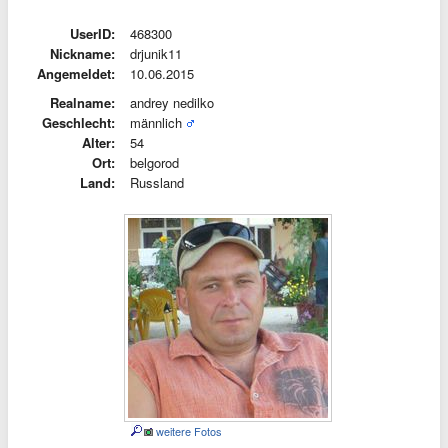
UserID:
468300
Nickname:
drjunik11
Angemeldet:
10.06.2015
Realname:
andrey nedilko
Geschlecht:
männlich
Alter:
54
Ort:
belgorod
Land:
Russland
weitere Fotos