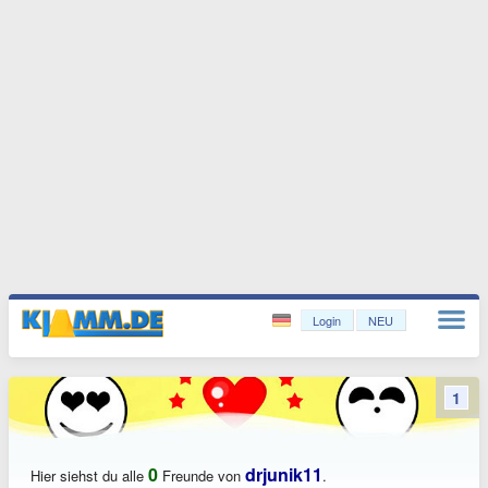
Login
NEU
1
0
drjunik11
Hier siehst du alle
Freunde von
.