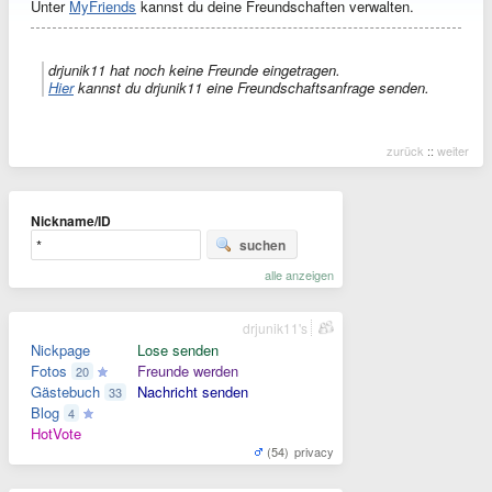
Unter
MyFriends
kannst du deine Freundschaften verwalten.
drjunik11 hat noch keine Freunde eingetragen.
Hier
kannst du drjunik11 eine Freundschaftsanfrage senden.
zurück
::
weiter
Nickname/ID
suchen
alle anzeigen
drjunik11's
Nickpage
Lose senden
Fotos
Freunde werden
20
Gästebuch
Nachricht senden
33
Blog
4
HotVote
(54)
privacy