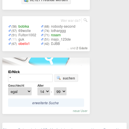
Wer war da?
bobika
nobody-second
(58)
(68)
69wolle
lotharggg
(57)
(74)
Fulton1002
rosam
(51)
(71)
guk
majo_123de
(??)
(51)
obelix1
DJBB
(67)
(42)
... und
2 Gäste
ID/Nick
suchen
Geschlecht
Alter
-
erweiterte Suche
neue User