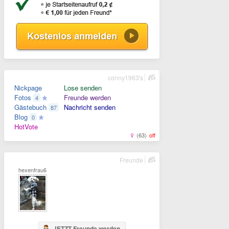
conny1963's
Nickpage
Lose senden
Fotos
Freunde werden
4
Gästebuch
Nachricht senden
87
Blog
0
HotVote
(63)
off
Freunde
hexenfrau61
JETZT Freunde werden