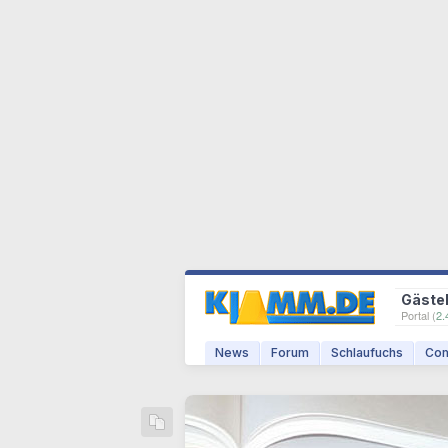
Gäste
Portal (
2.
News
Forum
Schlaufuchs
Com