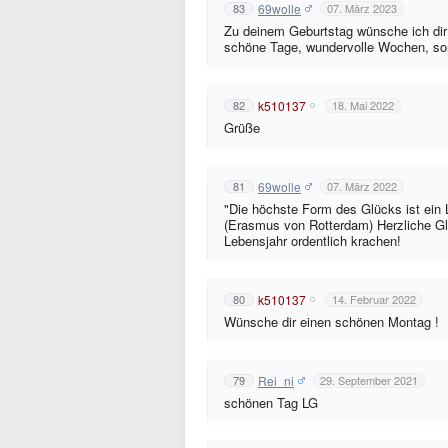
69wolle
83
07. März 2023
Zu deinem Geburtstag wünsche ich dir 
schöne Tage, wundervolle Wochen, sonn
k510137
82
18. Mai 2022
Grüße
69wolle
81
07. März 2022
"Die höchste Form des Glücks ist e
(Erasmus von Rotterdam) Herzliche G
Lebensjahr ordentlich krachen!
k510137
80
14. Februar 2022
Wünsche dir einen schönen Montag !
Rei_ni
79
29. September 2021
schönen Tag LG