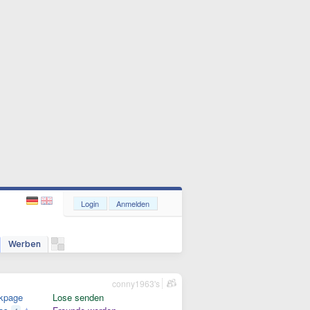
Login
Anmelden
Werben
conny1963's
kpage
Lose senden