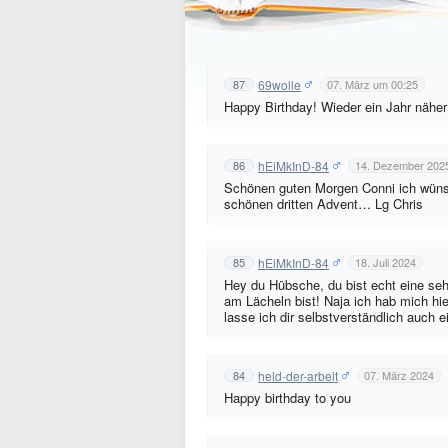
69wolle
87
07. März um 00:25
Happy Birthday! Wieder ein Jahr nähe
hEiMkInD-84
86
14. Dezember 202
Schönen guten Morgen Conni ich wünsc
schönen dritten Advent… Lg Chris
hEiMkInD-84
85
18. Juli 2024
Hey du Hübsche, du bist echt eine se
am Lächeln bist! Naja ich hab mich h
lasse ich dir selbstverständlich auch 
held-der-arbeit
84
07. März 2024
Happy birthday to you