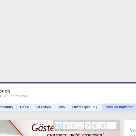
buch
416
) · Forum (
723
)
munity
Lose
Lifestyle
WIN
Umfragen
Was ist klamm?
$$
1
2
3
...
7
8
9
Nic