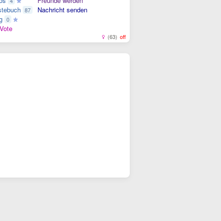
os
Freunde werden
4
tebuch
Nachricht senden
87
g
0
Vote
(63)
off