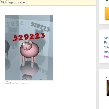
ge Nickpage zu sehen.
Nic
Fot
Gäs
Blo
Hot
x-
weitere Fotos