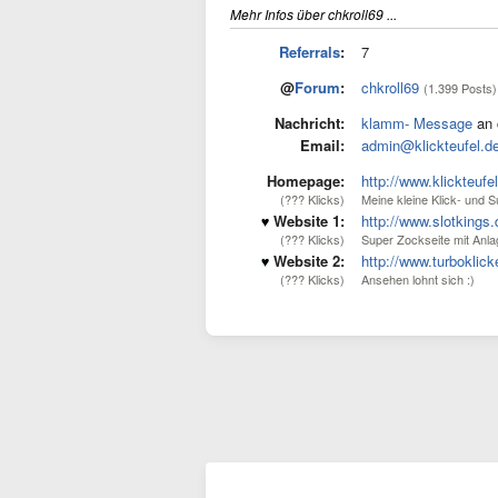
Mehr Infos über chkroll69 ...
Referrals
:
7
@
Forum
:
chkroll69
(1.399 Posts)
Nachricht:
klamm- Message
an 
Email:
admin@klickteufel.d
Homepage:
http://www.klickteufe
(??? Klicks)
Meine kleine Klick- und S
Website 1:
http://www.slotkings
(??? Klicks)
Super Zockseite mit Anla
Website 2:
http://www.turboklic
(??? Klicks)
Ansehen lohnt sich :)