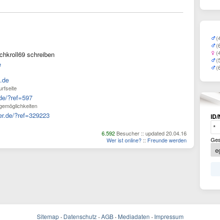
(
(
(
chkroll69 schreiben
(
e
(
l.de
urfseite
.de/?ref=597
gemöglichkeiten
ker.de/?ref=329223
ID/
6.592
Besucher :: updated 20.04.16
Ges
Wer ist online?
::
Freunde werden
Sitemap
·
Datenschutz
·
AGB
·
Mediadaten
·
Impressum