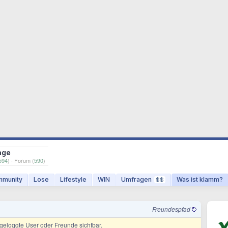
age
594
) · Forum (
590
)
munity
Lose
Lifestyle
WIN
Umfragen
Was ist klamm?
$$
Freundespfad
ingeloggte User oder Freunde sichtbar.