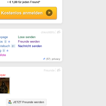
chkroll69's
kpage
Lose senden
os
Freunde werden
0
tebuch
Nachricht senden
81
g
0
Vote
(57)
privacy
Freunde
styler
JETZT Freunde werden