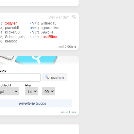
Wer war da?
x-styler
wilfried13
46)
(71)
pscheidl
agrarrocker
64)
(61)
klicker60
69wolle
41)
(57)
Schoengeist
LoseBiber
58)
(??)
kendoo
68)
... und
5 Gäste
Nick
suchen
chlecht
Alter
-
erweiterte Suche
neue User