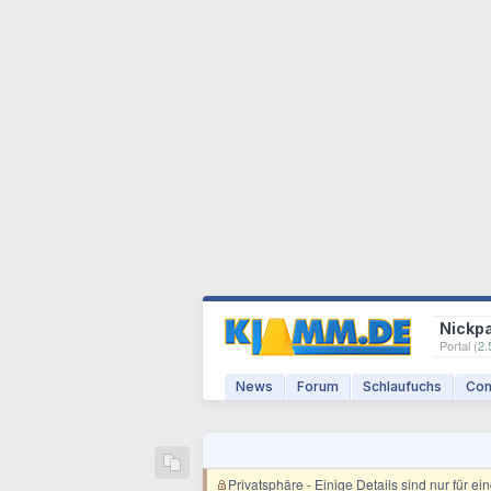
Nickp
Portal (
2.
News
Forum
Schlaufuchs
Com
Privatsphäre
- Einige Details sind nur für e