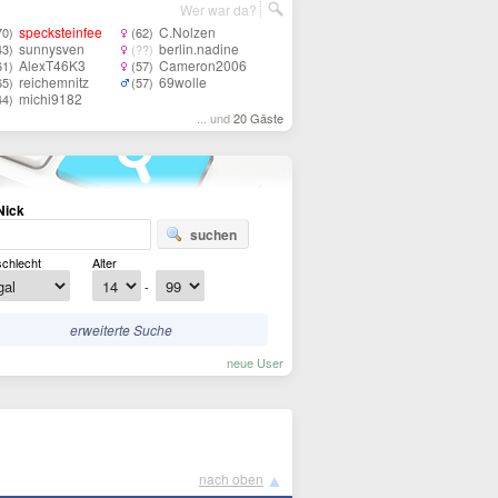
Wer war da?
specksteinfee
C.Nolzen
70)
(62)
sunnysven
berlin.nadine
43)
(??)
AlexT46K3
Cameron2006
61)
(57)
reichemnitz
69wolle
65)
(57)
michi9182
44)
... und
20 Gäste
Nick
suchen
chlecht
Alter
-
erweiterte Suche
neue User
▲
nach oben