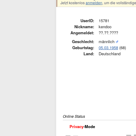
Jetzt kostenlos
anmelden
, um die vollständi
UserID:
15781
Nickname:
kendoo
Angemeldet:
??.??.????
Geschlecht:
männlich
Geburtstag:
05.03.1958
(68)
Land:
Deutschland
Online Status
Privacy
-Mode