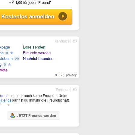
kendoo's
kpage
Lose senden
os
Freunde werden
0
tebuch
Nachricht senden
29
g
0
Vote
(68)
privacy
Freunde
ndoo
hat leider noch keine Freunde. Unter
riends
kannst du ihm/ihr die Freundschaft
ieten.
JETZT Freunde werden