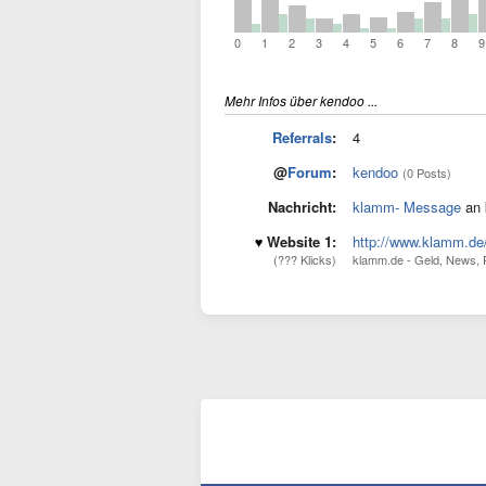
0
1
2
3
4
5
6
7
8
9
Mehr Infos über kendoo ...
Referrals
:
4
@
Forum
:
kendoo
(0 Posts)
Nachricht:
klamm- Message
an 
Website 1:
http://www.klamm.de
(??? Klicks)
klamm.de - Geld, News, 