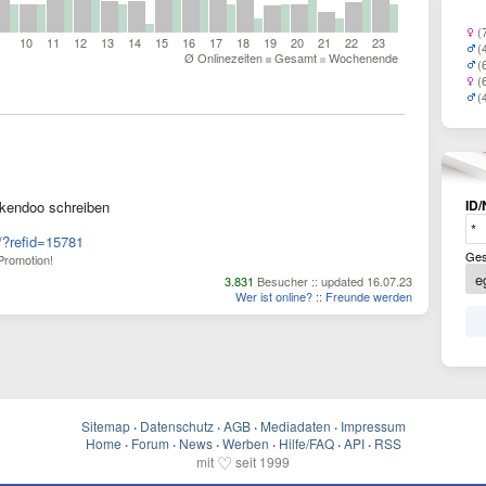
(
10
11
12
13
14
15
16
17
18
19
20
21
22
23
(
Ø Onlinezeiten
Gesamt
Wochenende
(
(
(
ID/
kendoo schreiben
/?refid=15781
Ges
Promotion!
3.831
Besucher :: updated 16.07.23
Wer ist online?
::
Freunde werden
Sitemap
·
Datenschutz
·
AGB
·
Mediadaten
·
Impressum
Home
·
Forum
·
News
·
Werben
·
Hilfe/FAQ
·
API
·
RSS
♡
mit
seit 1999