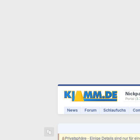
Nickp
Portal (
3.
News
Forum
Schlaufuchs
Com
Privatsphäre
- Einige Details sind nur für e