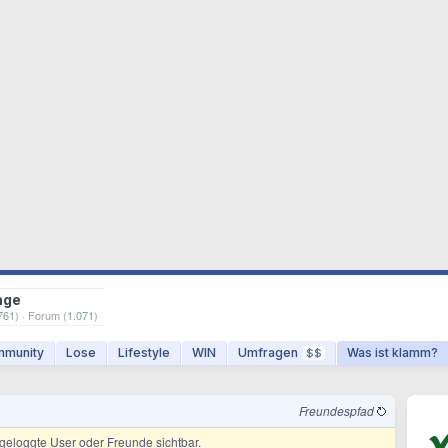
age
761
) · Forum (
1.071
)
munity
Lose
Lifestyle
WIN
Umfragen
Was ist klamm?
$$
Freundespfad
ingeloggte User oder Freunde sichtbar.