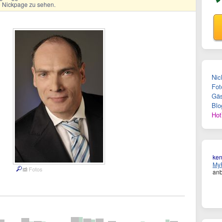
ge Nickpage zu sehen.
Nic
Fot
Gäs
Blo
Hot
ke
MyF
Fotos
anb