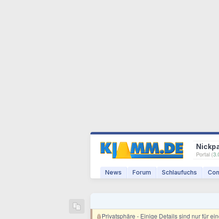
Nickp
Portal (
3.
News
Forum
Schlaufuchs
Com
Privatsphäre
- Einige Details sind nur für e