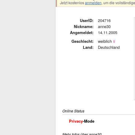
Jetzt kostenlos
anmelden
, um die vollständi
UserID:
204716
Nickname:
anne30
Angemeldet:
14.11.2005
Geschlecht:
weiblich
Land:
Deutschland
Online Status
Privacy
-Mode
Mehr Infos über anne30 ...