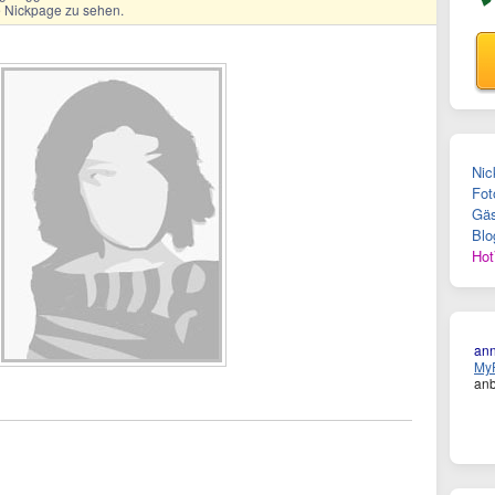
ge Nickpage zu sehen.
Nic
Fot
Gäs
Blo
Hot
an
MyF
anb