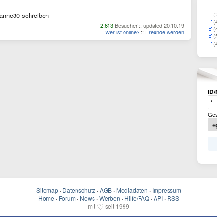
(
anne30 schreiben
(
2.613
Besucher :: updated 20.10.19
(
Wer ist online?
::
Freunde werden
(
(
ID/
Ges
Sitemap
·
Datenschutz
·
AGB
·
Mediadaten
·
Impressum
Home
·
Forum
·
News
·
Werben
·
Hilfe/FAQ
·
API
·
RSS
♡
mit
seit 1999