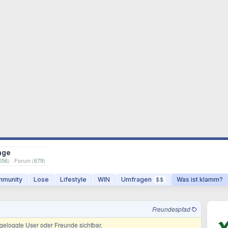
age
056
) · Forum (
679
)
munity
Lose
Lifestyle
WIN
Umfragen
Was ist klamm?
$$
Freundespfad
ingeloggte User oder Freunde sichtbar.