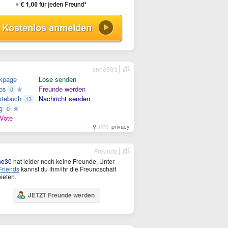
anne30's
kpage
Lose senden
os
Freunde werden
0
tebuch
Nachricht senden
13
g
0
Vote
(??)
privacy
Freunde
ne30
hat leider noch keine Freunde. Unter
riends
kannst du ihm/ihr die Freundschaft
ieten.
JETZT Freunde werden