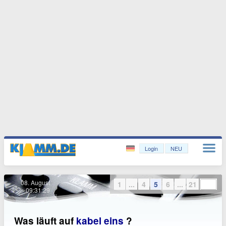
Login
NEU
08. August
1
...
4
5
6
...
21
09:31:30
Was läuft auf
kabel eins
?