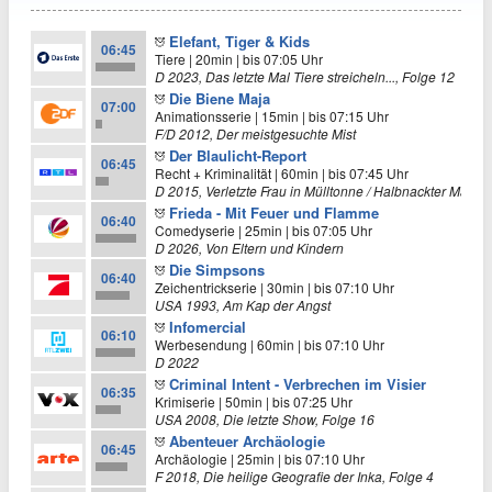
Elefant, Tiger & Kids
06:45
Tiere | 20min | bis 07:05 Uhr
D 2023, Das letzte Mal Tiere streicheln..., Folge 12
Die Biene Maja
07:00
Animationsserie | 15min | bis 07:15 Uhr
F/D 2012, Der meistgesuchte Mist
Der Blaulicht-Report
06:45
Recht + Kriminalität | 60min | bis 07:45 Uhr
D 2015, Verletzte Frau in Mülltonne / Halbnackter Mann ja
Frieda - Mit Feuer und Flamme
06:40
Comedyserie | 25min | bis 07:05 Uhr
D 2026, Von Eltern und Kindern
Die Simpsons
06:40
Zeichentrickserie | 30min | bis 07:10 Uhr
USA 1993, Am Kap der Angst
Infomercial
06:10
Werbesendung | 60min | bis 07:10 Uhr
D 2022
Criminal Intent - Verbrechen im Visier
06:35
Krimiserie | 50min | bis 07:25 Uhr
USA 2008, Die letzte Show, Folge 16
Abenteuer Archäologie
06:45
Archäologie | 25min | bis 07:10 Uhr
F 2018, Die heilige Geografie der Inka, Folge 4