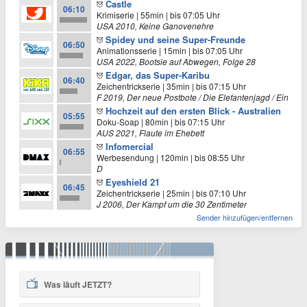
Castle
06:10
Krimiserie | 55min | bis 07:05 Uhr
USA 2010, Keine Ganovenehre
Spidey und seine Super-Freunde
06:50
Animationsserie | 15min | bis 07:05 Uhr
USA 2022, Bootsie auf Abwegen, Folge 28
Edgar, das Super-Karibu
06:40
Zeichentrickserie | 35min | bis 07:15 Uhr
F 2019, Der neue Postbote / Die Elefantenjagd / Ein Lied f
Hochzeit auf den ersten Blick - Australien
05:55
Doku-Soap | 80min | bis 07:15 Uhr
AUS 2021, Flaute im Ehebett
Infomercial
06:55
Werbesendung | 120min | bis 08:55 Uhr
D
Eyeshield 21
06:45
Zeichentrickserie | 25min | bis 07:10 Uhr
J 2006, Der Kampf um die 30 Zentimeter
Sender hinzufügen/entfernen
Was läuft
JETZT
?