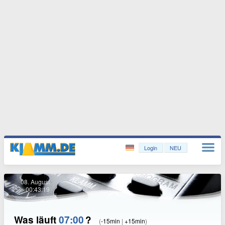
Login
NEU
08. August
00:43:20
Was läuft
07:00
?
(
-15min
|
+15min
)