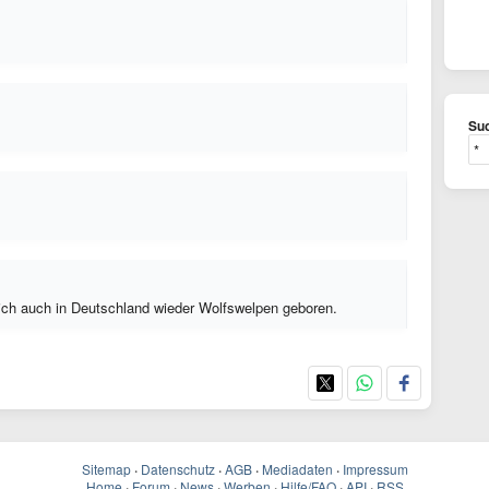
Suc
ich auch in Deutschland wieder Wolfswelpen geboren.
Sitemap
·
Datenschutz
·
AGB
·
Mediadaten
·
Impressum
Home
·
Forum
·
News
·
Werben
·
Hilfe/FAQ
·
API
·
RSS