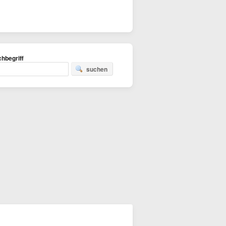
hbegriff
suchen