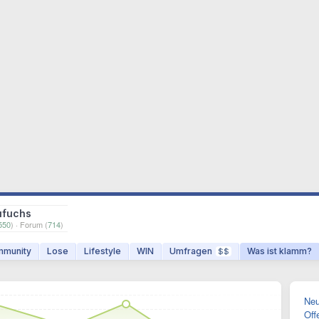
ufuchs
550
) · Forum (
714
)
munity
Lose
Lifestyle
WIN
Umfragen
Was ist klamm?
$$
Neu
Off