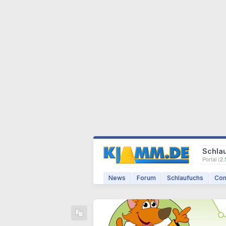
Schla
Portal (
2.
News
Forum
Schlaufuchs
Com