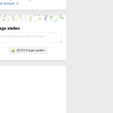
e Antwort
0
age stellen
JETZT Frage stellen