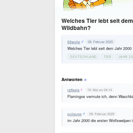
Welches Tier lebt seit dem
Wildbahn?
69wolle
09. Februar 2025
Welches Tier lebt seit dem Jahr 2000 
DEUTSCHLAND
TIER
JAHR 2
Antworten
raffaela
15. Mai um 04:14
Flamingos vermute ich, denn Waschbä
pullauge
09. Februar 2025
im Jahr
2000
die ersten Wolfswelpen i