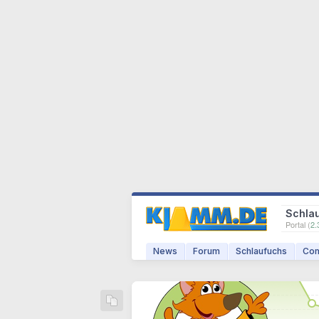
Schla
Portal (
2.
News
Forum
Schlaufuchs
Com