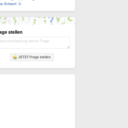
e Antwort
4
age stellen
JETZT Frage stellen