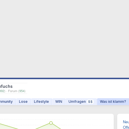
ufuchs
392
) · Forum (
954
)
munity
Lose
Lifestyle
WIN
Umfragen
Was ist klamm?
$$
Neu
Off