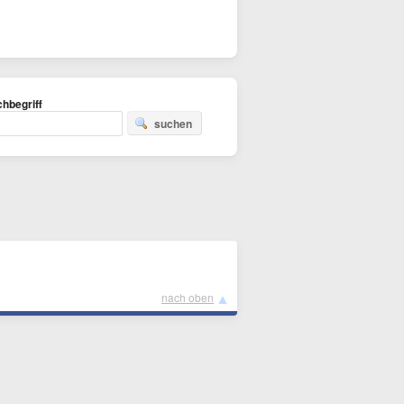
hbegriff
suchen
▲
nach oben