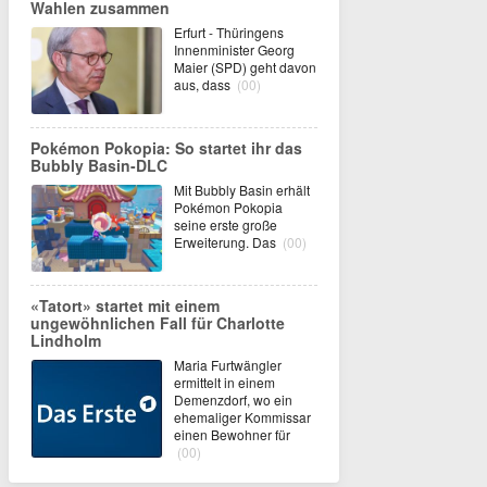
Wahlen zusammen
Erfurt - Thüringens
Innenminister Georg
Maier (SPD) geht davon
aus, dass
(00)
Pokémon Pokopia: So startet ihr das
Bubbly Basin-DLC
Mit Bubbly Basin erhält
Pokémon Pokopia
seine erste große
Erweiterung. Das
(00)
«Tatort» startet mit einem
ungewöhnlichen Fall für Charlotte
Lindholm
Maria Furtwängler
ermittelt in einem
Demenzdorf, wo ein
ehemaliger Kommissar
einen Bewohner für
(00)