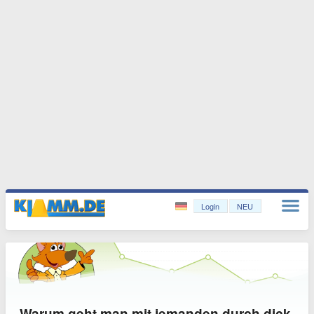
Login
NEU
Warum geht man mit jemanden durch dick