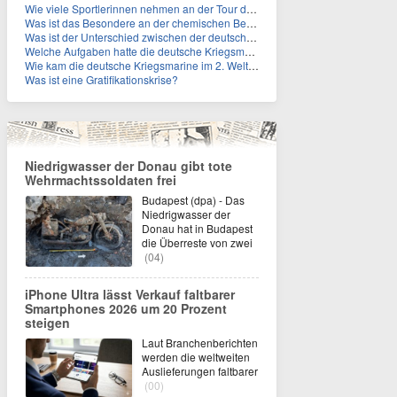
Wie viele Sportlerinnen nehmen an der Tour de Femmes teil?
Was ist das Besondere an der chemischen Bezeichnung für Titin?
Was ist der Unterschied zwischen der deutschen Kriegsmarine im 2. Weltkrieg und der Naziflotte?
Welche Aufgaben hatte die deutsche Kriegsmarine im 2. Weltkrieg im Schwarzen Meer?
Wie kam die deutsche Kriegsmarine im 2. Weltkrieg ins Schwarze Meer?
Was ist eine Gratifikationskrise?
Niedrigwasser der Donau gibt tote
Wehrmachtssoldaten frei
Budapest (dpa) - Das
Niedrigwasser der
Donau hat in Budapest
die Überreste von zwei
(04)
iPhone Ultra lässt Verkauf faltbarer
Smartphones 2026 um 20 Prozent
steigen
Laut Branchenberichten
werden die weltweiten
Auslieferungen faltbarer
(00)