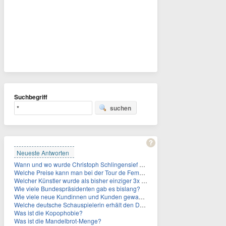
Suchbegriff
suchen
Neueste Antworten
Wann und wo wurde Christoph Schlingensief geboren?
Welche Preise kann man bei der Tour de Femmes 2026 gewinnen?
Welcher Künstler wurde als bisher einziger 3x in die Rock and Roll Hall of Fame aufgenommen?
Wie viele Bundespräsidenten gab es bislang?
Wie viele neue Kundinnen und Kunden gewann MagentaTV allein durch die WM hinzu?
Welche deutsche Schauspielerin erhält den Deutschen Kulturpolitikpreis?
Was ist die Kopophobie?
Was ist die Mandelbrot-Menge?