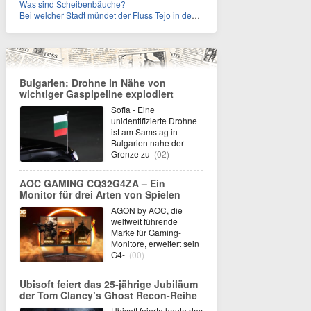
Was sind Scheibenbäuche?
Bei welcher Stadt mündet der Fluss Tejo in den Atlantik?
Bulgarien: Drohne in Nähe von
wichtiger Gaspipeline explodiert
Sofia - Eine
unidentifizierte Drohne
ist am Samstag in
Bulgarien nahe der
Grenze zu
(02)
AOC GAMING CQ32G4ZA – Ein
Monitor für drei Arten von Spielen
AGON by AOC, die
weltweit führende
Marke für Gaming-
Monitore, erweitert sein
G4-
(00)
Ubisoft feiert das 25-jährige Jubiläum
der Tom Clancy’s Ghost Recon-Reihe
Ubisoft feierte heute das