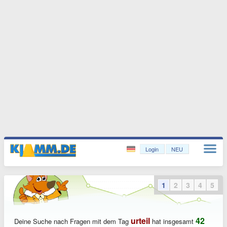
Login
NEU
1
2
3
4
5
urteil
42
Deine Suche nach Fragen mit dem Tag
hat insgesamt