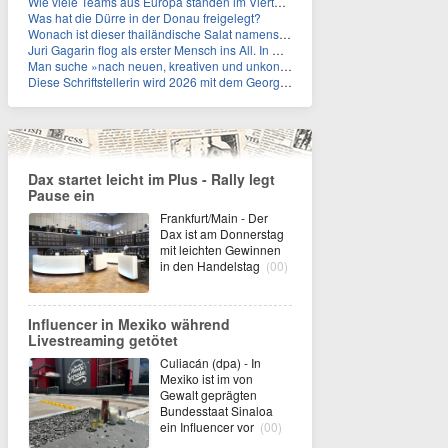
Wie viele Teams aus Europa standen im Viertelfinale der Fußball-WM 2026 in Mexiko, den USA und Kanada?
Was hat die Dürre in der Donau freigelegt?
Wonach ist dieser thailändische Salat namens Nam Tok benannt?
Juri Gagarin flog als erster Mensch ins All. In welchem Jahr?
Man suche »nach neuen, kreativen und unkonventionellen« Ideen im Umgang mit dem Iran, schrieb das US-Militär. An wen?
Diese Schriftstellerin wird 2026 mit dem Georg-Büchner-Preis ausgezeichnet. Wie heißt sie?
Dax startet leicht im Plus - Rally legt
Pause ein
Frankfurt/Main - Der
Dax ist am Donnerstag
mit leichten Gewinnen
in den Handelstag
(00)
Influencer in Mexiko während
Livestreaming getötet
Culiacán (dpa) - In
Mexiko ist im von
Gewalt geprägten
Bundesstaat Sinaloa
ein Influencer vor
(00)