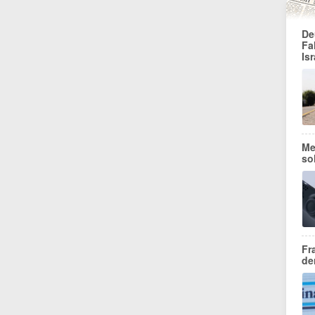
De
Fa
Isr
Me
so
Fr
de