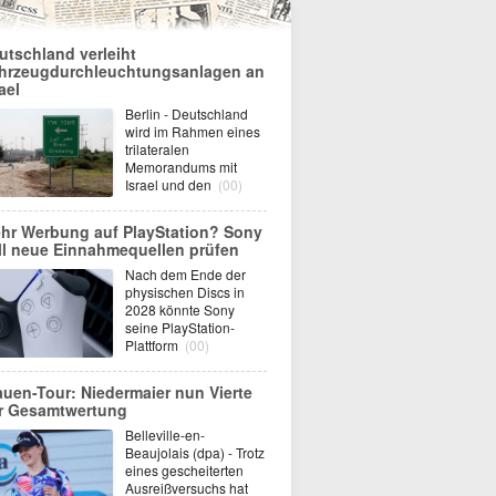
utschland verleiht
hrzeugdurchleuchtungsanlagen an
ael
Berlin - Deutschland
wird im Rahmen eines
trilateralen
Memorandums mit
Israel und den
(00)
hr Werbung auf PlayStation? Sony
ll neue Einnahmequellen prüfen
Nach dem Ende der
physischen Discs in
2028 könnte Sony
seine PlayStation-
Plattform
(00)
auen-Tour: Niedermaier nun Vierte
r Gesamtwertung
Belleville-en-
Beaujolais (dpa) - Trotz
eines gescheiterten
Ausreißversuchs hat