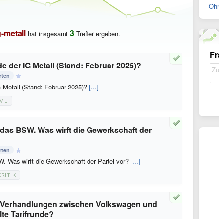
Ohn
g-metall
3
hat insgesamt
Treffer ergeben.
Fr
de der IG Metall (Stand: Februar 2025)?
rten
G Metall (Stand: Februar 2025)?
[...]
ME
rt das BSW. Was wirft die Gewerkschaft der
rten
SW. Was wirft die Gewerkschaft der Partei vor?
[...]
KRITIK
ut Verhandlungen zwischen Volkswagen und
elte Tarifrunde?