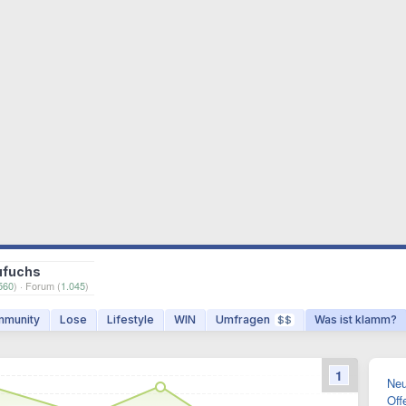
ufuchs
560
) · Forum (
1.045
)
munity
Lose
Lifestyle
WIN
Umfragen
Was ist klamm?
$$
1
Neu
Off