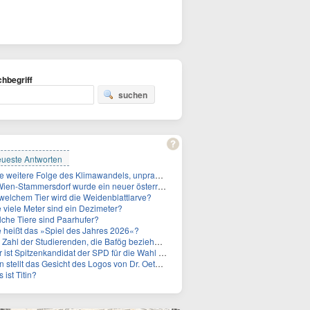
hbegriff
suchen
ueste Antworten
Eine weitere Folge des Klimawandels, unpraktisch für Urlauber: Wo fehlt mittlerweile sogar das Trinkwasser?
Stammersdorf wurde ein neuer österreichischer Temperaturrekord gemessen. Wie hoch war die Temperatur?
welchem Tier wird die Weidenblattlarve?
 viele Meter sind ein Dezimeter?
che Tiere sind Paarhufer?
 heißt das »Spiel des Jahres 2026«?
ahl der Studierenden, die Bafög beziehen, sinkt. Woran liegt das?
 Spitzenkandidat der SPD für die Wahl zum Berliner Abgeordnetenhaus im September 2026?
stellt das Gesicht des Logos von Dr. Oetker dar?
 ist Titin?