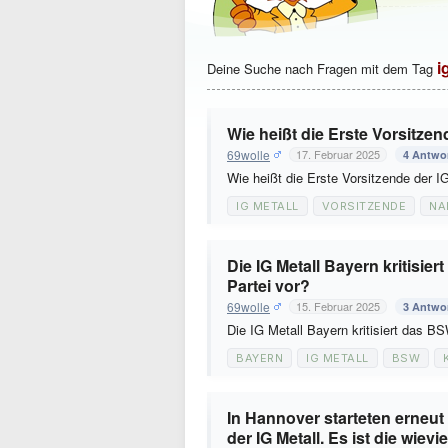
i
Deine Suche nach Fragen mit dem Tag
Wie heißt die Erste Vorsitzen
69wolle
17. Februar 2025
4 Antwo
Wie heißt die Erste Vorsitzende der I
IG METALL
VORSITZENDE
NA
Die IG Metall Bayern kritisie
Partei vor?
69wolle
15. Februar 2025
3 Antwo
Die IG Metall Bayern kritisiert das B
BAYERN
IG METALL
BSW
In Hannover starteten erne
der IG Metall. Es ist die wievi