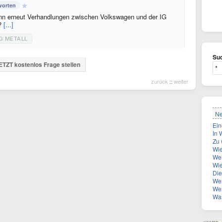
worten
nn erneut Verhandlungen zwischen Volkswagen und der IG
e?
[...]
G METALL
Suc
ETZT kostenlos Frage stellen
zurück
::
weiter
Ne
In Wien-
Zu 
Wie
Wel
Wie
Die Z
Wer ist
Wen 
Was