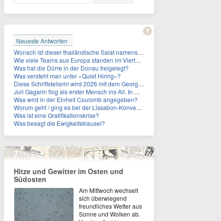
Neueste Antworten
Wonach ist dieser thailändische Salat namens Nam Tok benannt?
Wie viele Teams aus Europa standen im Viertelfinale der Fußball-WM 2026 in Mexiko, den USA und Kanada?
Was hat die Dürre in der Donau freigelegt?
Was versteht man unter »Quiet Hiring«?
Diese Schriftstellerin wird 2026 mit dem Georg-Büchner-Preis ausgezeichnet. Wie heißt sie?
Juri Gagarin flog als erster Mensch ins All. In welchem Jahr?
Was wird in der Einheit Coulomb angegeben?
Worum geht / ging es bei der Lissabon-Konvention?
Was ist eine Gratifikationskrise?
Was besagt die Ewigkeitsklausel?
Hitze und Gewitter im Osten und
Südosten
Am Mittwoch wechselt
sich überwiegend
freundliches Wetter aus
Sonne und Wolken ab.