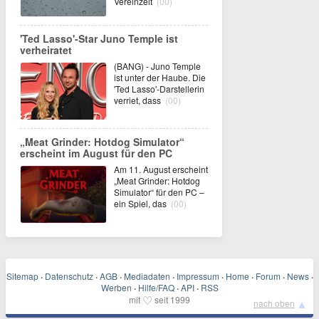
Vereinzelt
(00)
'Ted Lasso'-Star Juno Temple ist
verheiratet
(BANG) - Juno Temple
ist unter der Haube. Die
'Ted Lasso'-Darstellerin
verriet, dass
(00)
„Meat Grinder: Hotdog Simulator“
erscheint im August für den PC
Am 11. August erscheint
„Meat Grinder: Hotdog
Simulator“ für den PC –
ein Spiel, das
(00)
Sitemap
·
Datenschutz
·
AGB
·
Mediadaten
·
Impressum
·
Home
·
Forum
·
News
·
Werben
·
Hilfe/FAQ
·
API
·
RSS
♡
mit
seit 1999
▲
nach oben