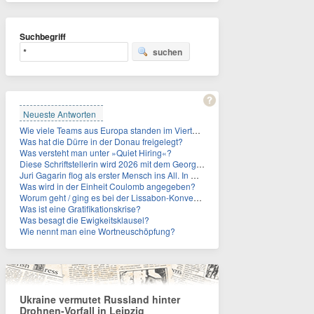
Suchbegriff
suchen
Neueste Antworten
Wie viele Teams aus Europa standen im Viertelfinale der Fußball-WM 2026 in Mexiko, den USA und Kanada?
Was hat die Dürre in der Donau freigelegt?
Was versteht man unter »Quiet Hiring«?
Diese Schriftstellerin wird 2026 mit dem Georg-Büchner-Preis ausgezeichnet. Wie heißt sie?
Juri Gagarin flog als erster Mensch ins All. In welchem Jahr?
Was wird in der Einheit Coulomb angegeben?
Worum geht / ging es bei der Lissabon-Konvention?
Was ist eine Gratifikationskrise?
Was besagt die Ewigkeitsklausel?
Wie nennt man eine Wortneuschöpfung?
Ukraine vermutet Russland hinter
Drohnen-Vorfall in Leipzig