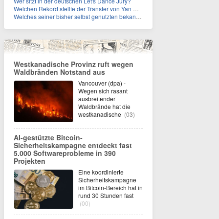
Wer sitzt in der deutschen Let's Dance Jury?
Welchen Rekord stellte der Transfer von Yan Diomande zudem auf?
Welches seiner bisher selbst genutzten bekannten Gebäude verpachtet der Vatikan nun?
Westkanadische Provinz ruft wegen
Waldbränden Notstand aus
Vancouver (dpa) -
Wegen sich rasant
ausbreitender
Waldbrände hat die
westkanadische
(03)
AI-gestützte Bitcoin-
Sicherheitskampagne entdeckt fast
5.000 Softwareprobleme in 390
Projekten
Eine koordinierte
Sicherheitskampagne
im Bitcoin-Bereich hat in
rund 30 Stunden fast
(00)