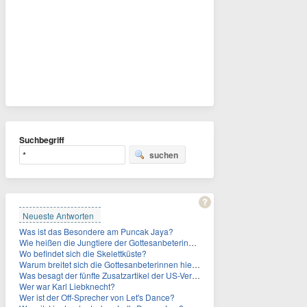
Suchbegriff
suchen
Neueste Antworten
Was ist das Besondere am Puncak Jaya?
Wie heißen die Jungtiere der Gottesanbeterinnen?
Wo befindet sich die Skelettküste?
Warum breitet sich die Gottesanbeterinnen hierzulande immer weiter aus?
Was besagt der fünfte Zusatzartikel der US-Verfassung, auf den sich Fauci berief?
Wer war Karl Liebknecht?
Wer ist der Off-Sprecher von Let's Dance?