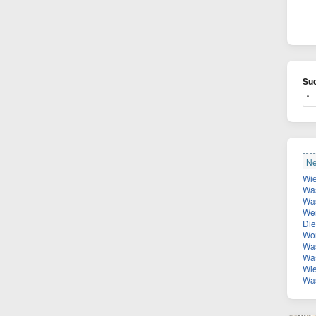
Suc
Ne
Was 
Was
Wer
Diese 
Wor
Was
Was
Wie vie
Was