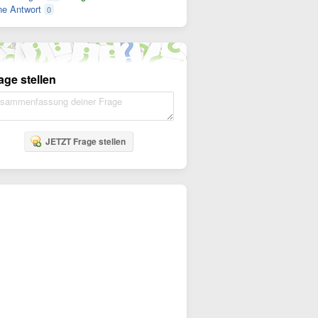
e Antwort
0
age stellen
JETZT Frage stellen