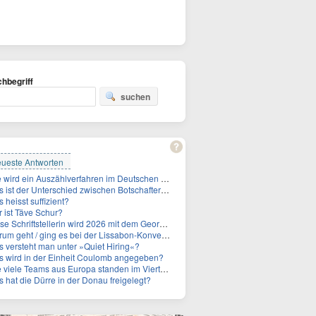
hbegriff
suchen
ueste Antworten
Wie wird ein Auszählverfahren im Deutschen Bundestag genannt?
ist der Unterschied zwischen Botschafter und Konsul?
 heisst suffizient?
 ist Täve Schur?
Schriftstellerin wird 2026 mit dem Georg-Büchner-Preis ausgezeichnet. Wie heißt sie?
um geht / ging es bei der Lissabon-Konvention?
 versteht man unter »Quiet Hiring«?
 wird in der Einheit Coulomb angegeben?
le Teams aus Europa standen im Viertelfinale der Fußball-WM 2026 in Mexiko, den USA und Kanada?
 hat die Dürre in der Donau freigelegt?