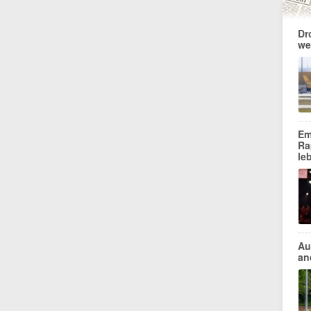
Dr
we
Em
Ra
le
Au
an