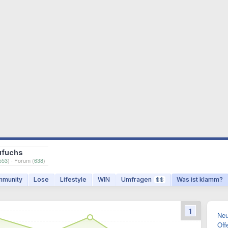
ufuchs
553
) · Forum (
638
)
munity
Lose
Lifestyle
WIN
Umfragen
Was ist klamm?
$$
1
Neu
Off