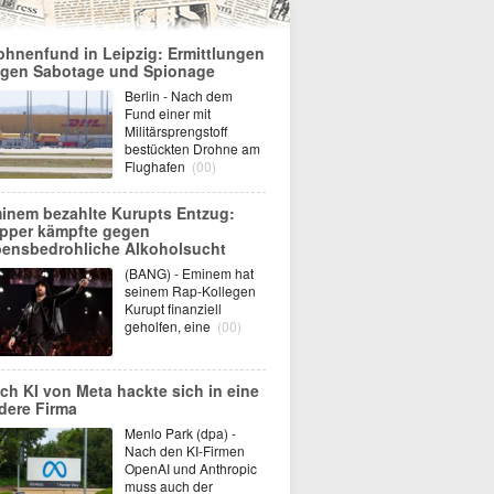
ohnenfund in Leipzig: Ermittlungen
gen Sabotage und Spionage
Berlin - Nach dem
Fund einer mit
Militärsprengstoff
bestückten Drohne am
Flughafen
(00)
inem bezahlte Kurupts Entzug:
pper kämpfte gegen
bensbedrohliche Alkoholsucht
(BANG) - Eminem hat
seinem Rap-Kollegen
Kurupt finanziell
geholfen, eine
(00)
ch KI von Meta hackte sich in eine
dere Firma
Menlo Park (dpa) -
Nach den KI-Firmen
OpenAI und Anthropic
muss auch der