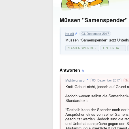
Müssen "Samenspender" jet
bs-alf
03. Dezember 2017
Müssen "Samenspender" jetzt Unterhal
SAMENSPENDER
UNTERHALT
Antworten
Mehlwurmle
03. Dezember 2017
3
x
Kraft Geburt nicht, jedoch auf Grund
Jedoch weisen selbst die Samenbanken
Standardtext:
"Deshalb kann der Spender nach der h
Ansprüchen eines von seiner Samens
geschützt werden. Jedoch sind die re
und Unterhaltsansprüche gegen den S
Abstammung aufgeklärte Kind zuerst d