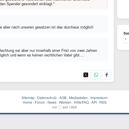
en Spender gesondert einklagt."
nke aber nach unseren gesetzen ist das durchaus möglich
Suc
echtung sei aber nur innerhalb einer Frist von zwei Jahren
ich und wenn es keinen rechtlichen Vater gibt....
Sitemap
·
Datenschutz
·
AGB
·
Mediadaten
·
Impressum
Home
·
Forum
·
News
·
Werben
·
Hilfe/FAQ
·
API
·
RSS
♡
mit
seit 1999