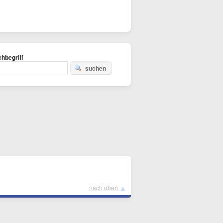
hbegriff
suchen
▲
nach oben