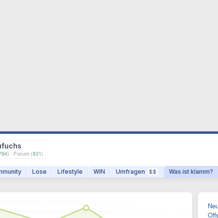
ufuchs
784
) · Forum (
831
)
munity
Lose
Lifestyle
WIN
Umfragen
Was ist klamm?
$$
Neu
Off