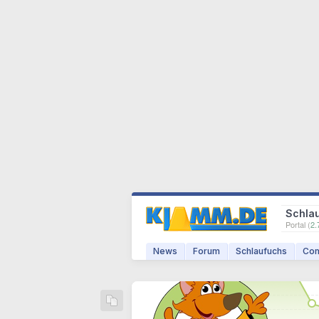
Schla
Portal (
2.
News
Forum
Schlaufuchs
Com