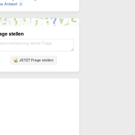
e Antwort
0
age stellen
JETZT Frage stellen