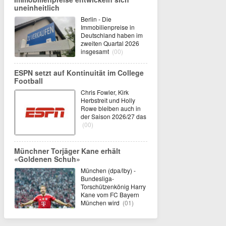
uneinheitlich
Berlin - Die
Immobilienpreise in
Deutschland haben im
zweiten Quartal 2026
insgesamt
(00)
ESPN setzt auf Kontinuität im College
Football
Chris Fowler, Kirk
Herbstreit und Holly
Rowe bleiben auch in
der Saison 2026/27 das
(00)
Münchner Torjäger Kane erhält
«Goldenen Schuh»
München (dpa/lby) -
Bundesliga-
Torschützenkönig Harry
Kane vom FC Bayern
München wird
(01)