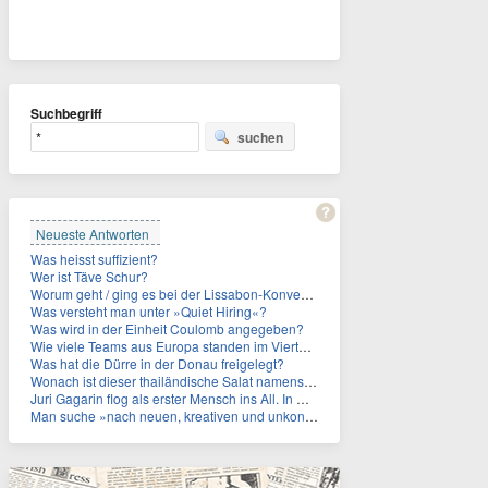
Suchbegriff
suchen
Neueste Antworten
Was heisst suffizient?
Wer ist Täve Schur?
Worum geht / ging es bei der Lissabon-Konvention?
Was versteht man unter »Quiet Hiring«?
Was wird in der Einheit Coulomb angegeben?
Wie viele Teams aus Europa standen im Viertelfinale der Fußball-WM 2026 in Mexiko, den USA und Kanada?
Was hat die Dürre in der Donau freigelegt?
Wonach ist dieser thailändische Salat namens Nam Tok benannt?
Juri Gagarin flog als erster Mensch ins All. In welchem Jahr?
Man suche »nach neuen, kreativen und unkonventionellen« Ideen im Umgang mit dem Iran, schrieb das US-Militär. An wen?