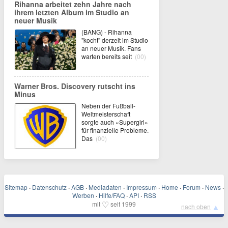
Rihanna arbeitet zehn Jahre nach
ihrem letzten Album im Studio an
neuer Musik
(BANG) - Rihanna
"kocht" derzeit im Studio
an neuer Musik. Fans
warten bereits seit
(00)
Warner Bros. Discovery rutscht ins
Minus
Neben der Fußball-
Weltmeisterschaft
sorgte auch «Supergirl»
für finanzielle Probleme.
Das
(00)
Sitemap
·
Datenschutz
·
AGB
·
Mediadaten
·
Impressum
·
Home
·
Forum
·
News
·
Werben
·
Hilfe/FAQ
·
API
·
RSS
♡
mit
seit 1999
▲
nach oben