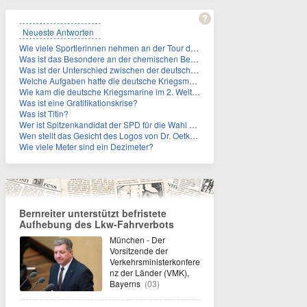
Neueste Antworten
Wie viele Sportlerinnen nehmen an der Tour de Femmes teil?
Was ist das Besondere an der chemischen Bezeichnung für Titin?
Was ist der Unterschied zwischen der deutschen Kriegsmarine im 2. Weltkrieg und der Naziflotte?
Welche Aufgaben hatte die deutsche Kriegsmarine im 2. Weltkrieg im Schwarzen Meer?
Wie kam die deutsche Kriegsmarine im 2. Weltkrieg ins Schwarze Meer?
Was ist eine Gratifikationskrise?
Was ist Titin?
Wer ist Spitzenkandidat der SPD für die Wahl zum Berliner Abgeordnetenhaus im September 2026?
Wen stellt das Gesicht des Logos von Dr. Oetker dar?
Wie viele Meter sind ein Dezimeter?
Bernreiter unterstützt befristete
Aufhebung des Lkw-Fahrverbots
München - Der
Vorsitzende der
Verkehrsministerkonfere
nz der Länder (VMK),
Bayerns
(03)