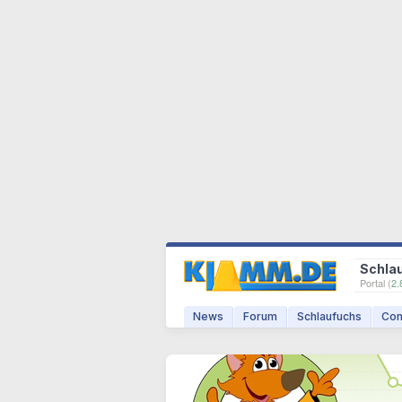
Schla
Portal (
2.
News
Forum
Schlaufuchs
Com