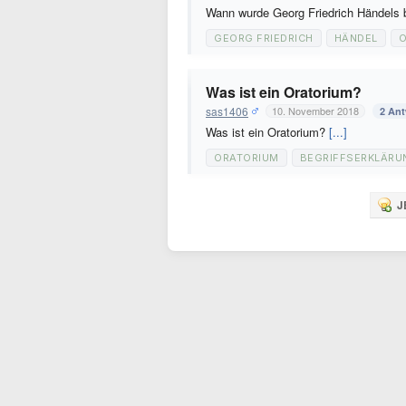
Wann wurde Georg Friedrich Händels 
GEORG FRIEDRICH
HÄNDEL
O
Was ist ein Oratorium?
sas1406
10. November 2018
2 An
Was ist ein Oratorium?
[...]
ORATORIUM
BEGRIFFSERKLÄRU
J