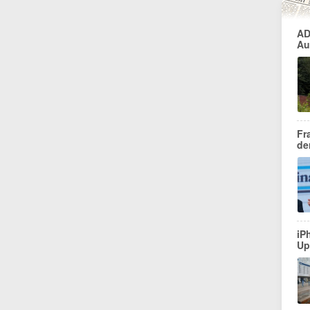
AD
Au
Fr
de
iP
Up