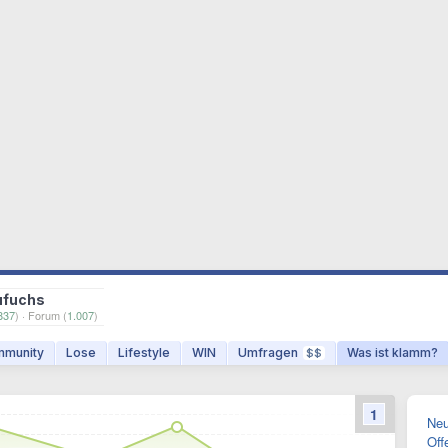
ufuchs
837
) · Forum (
1.007
)
munity
Lose
Lifestyle
WIN
Umfragen
Was ist klamm?
$$
1
Neu
Off