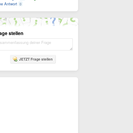
e Antwort
0
age stellen
JETZT Frage stellen