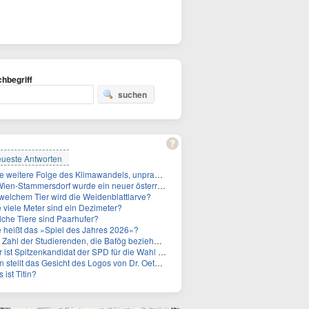
hbegriff
suchen
ueste Antworten
Eine weitere Folge des Klimawandels, unpraktisch für Urlauber: Wo fehlt mittlerweile sogar das Trinkwasser?
Stammersdorf wurde ein neuer österreichischer Temperaturrekord gemessen. Wie hoch war die Temperatur?
welchem Tier wird die Weidenblattlarve?
 viele Meter sind ein Dezimeter?
che Tiere sind Paarhufer?
 heißt das »Spiel des Jahres 2026«?
ahl der Studierenden, die Bafög beziehen, sinkt. Woran liegt das?
 Spitzenkandidat der SPD für die Wahl zum Berliner Abgeordnetenhaus im September 2026?
stellt das Gesicht des Logos von Dr. Oetker dar?
 ist Titin?