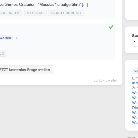
berühmtes Oratorium "Messias" uraufgeführt?
[...]
RATORIUM
MESSIAS
URAUFFÜHRUNG
Suc
tworten
NG
ETZT kostenlos Frage stellen
Ne
zurück
::
weiter
In Wien-
Zu 
Wie
Wel
Wie
Die Z
Wer ist
Wen 
Was