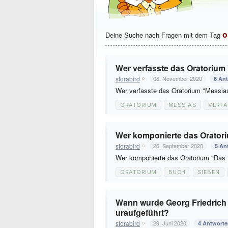
o
Deine Suche nach Fragen mit dem Tag
Wer verfasste das Oratorium
storabird
08. November 2020
6 An
Wer verfasste das Oratorium "Messi
ORATORIUM
MESSIAS
VERF
Wer komponierte das Oratori
storabird
26. September 2020
5 An
Wer komponierte das Oratorium "Das 
ORATORIUM
BUCH
SIEBEN
Wann wurde Georg Friedrich
uraufgeführt?
storabird
29. Juni 2020
4 Antwort