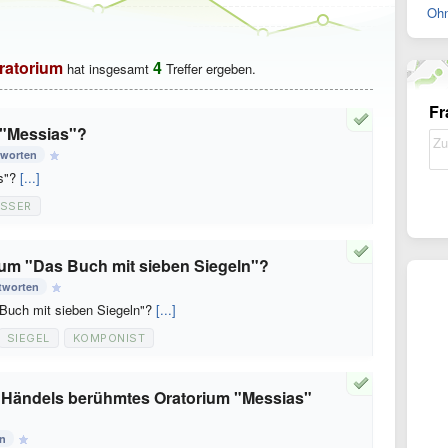
Ohn
ratorium
4
hat insgesamt
Treffer ergeben.
Fr
 "Messias"?
tworten
as"?
[...]
ASSER
um "Das Buch mit sieben Siegeln"?
tworten
Buch mit sieben Siegeln"?
[...]
SIEGEL
KOMPONIST
 Händels berühmtes Oratorium "Messias"
en