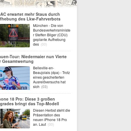
AC erwartet mehr Staus durch
fhebung des Lkw-Fahrverbots
München - Die von
Bundesverkehrsministe
r Steffen Bilger (CDU)
geplante Aufhebung
des
(00)
auen-Tour: Niedermaier nun Vierte
r Gesamtwertung
Belleville-en-
Beaujolais (dpa) - Trotz
eines gescheiterten
Ausreißversuchs hat
sich
(03)
hone 18 Pro: Diese 3 großen
grades bringt das Top-Modell
Diesen Herbst steht die
Präsentation des
neuen iPhone 18 Pro
an. Laut
(00)