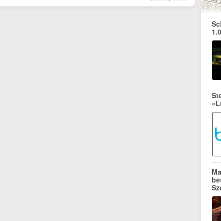
Sc
1.
St
«L
Ma
be
Sz