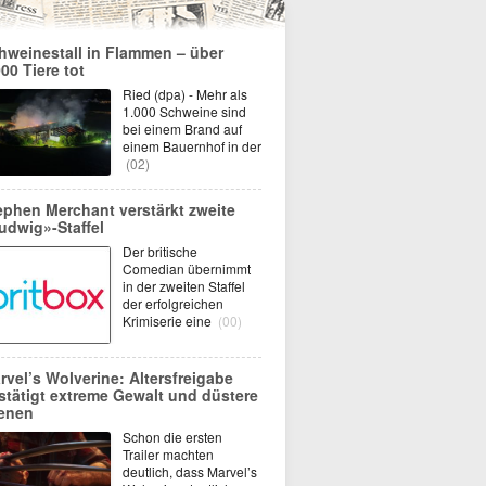
hweinestall in Flammen – über
000 Tiere tot
Ried (dpa) - Mehr als
1.000 Schweine sind
bei einem Brand auf
einem Bauernhof in der
(02)
ephen Merchant verstärkt zweite
udwig»-Staffel
Der britische
Comedian übernimmt
in der zweiten Staffel
der erfolgreichen
Krimiserie eine
(00)
rvel’s Wolverine: Altersfreigabe
stätigt extreme Gewalt und düstere
enen
Schon die ersten
Trailer machten
deutlich, dass Marvel’s