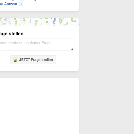
e Antwort
0
age stellen
JETZT Frage stellen