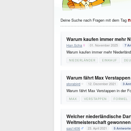
n
Deine Suche nach Fragen mit dem Tag
Warum kaufen immer mehr Ni
Han.Scha
01. November 2025
7 A
Warum kaufen immer mehr Niederländ
NIEDERLÄNDER
EINKAUF
DEU
Warum fährt Max Verstappen 
storabird
12. Dezember 2021
3 An
Warum fährt Max Verstappen in der Fo
MAX
VERSTAPPEN
FORMEL
Welcher niederländische Dart
Weltmeisterschaft gewonne
sas1406
23. April 2021
5 Antwort