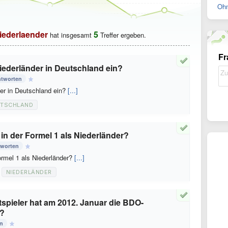
Ohn
iederlaender
5
hat insgesamt
Treffer ergeben.
Fr
ederländer in Deutschland ein?
ntworten
er in Deutschland ein?
[...]
TSCHLAND
in der Formel 1 als Niederländer?
tworten
rmel 1 als Niederländer?
[...]
NIEDERLÄNDER
spieler hat am 2012. Januar die BDO-
n?
en