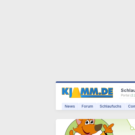
Schla
Portal (
2.
News
Forum
Schlaufuchs
Com