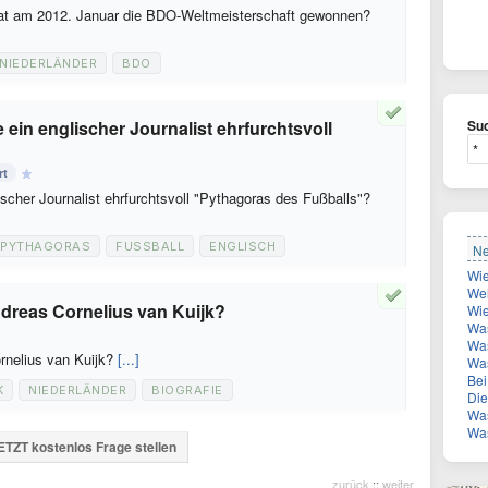
 hat am 2012. Januar die BDO-Weltmeisterschaft gewonnen?
NIEDERLÄNDER
BDO
ein englischer Journalist ehrfurchtsvoll
Suc
rt
scher Journalist ehrfurchtsvoll "Pythagoras des Fußballs"?
PYTHAGORAS
FUSSBALL
ENGLISCH
Ne
Welch
dreas Cornelius van Kuijk?
Wie
Was
Was
rnelius van Kuijk?
[...]
Wa
Bei 
K
NIEDERLÄNDER
BIOGRAFIE
Die Z
Was
Was
ETZT kostenlos Frage stellen
zurück
::
weiter