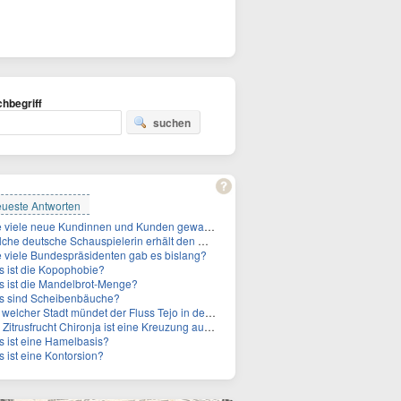
hbegriff
suchen
ueste Antworten
Wie viele neue Kundinnen und Kunden gewann MagentaTV allein durch die WM hinzu?
e deutsche Schauspielerin erhält den Deutschen Kulturpolitikpreis?
 viele Bundespräsidenten gab es bislang?
 ist die Kopophobie?
 ist die Mandelbrot-Menge?
s sind Scheibenbäuche?
welcher Stadt mündet der Fluss Tejo in den Atlantik?
itrusfrucht Chironja ist eine Kreuzung aus welchen Früchten?
 ist eine Hamelbasis?
 ist eine Kontorsion?