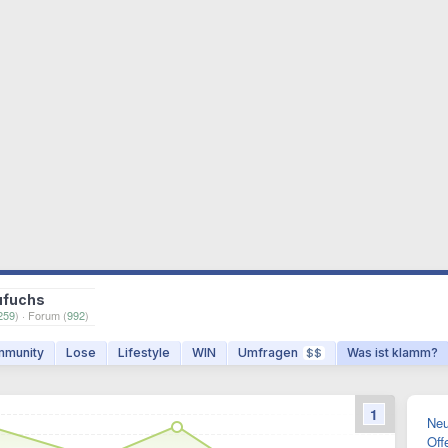
ufuchs
259
) · Forum (
992
)
munity
Lose
Lifestyle
WIN
Umfragen
Was ist klamm?
$$
1
Neu
Off