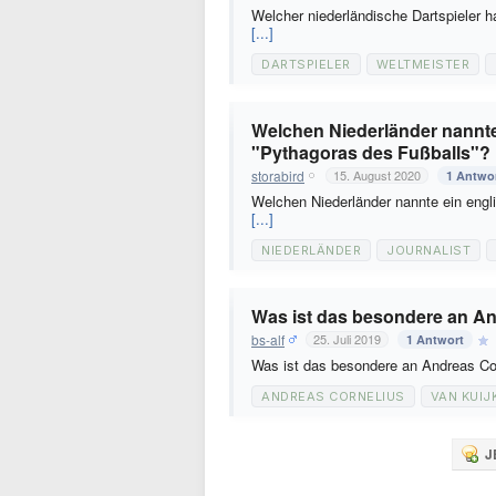
Welcher niederländische Dartspieler
[...]
DARTSPIELER
WELTMEISTER
Welchen Niederländer nannte 
"Pythagoras des Fußballs"?
storabird
15. August 2020
1 Antwo
Welchen Niederländer nannte ein engli
[...]
NIEDERLÄNDER
JOURNALIST
Was ist das besondere an An
bs-alf
25. Juli 2019
1 Antwort
Was ist das besondere an Andreas Co
ANDREAS CORNELIUS
VAN KUIJ
J