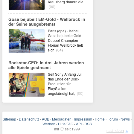
Kreuzberg dauern die
(00)
Gose bejubelt EM-Gold - Wellbrock in
der Seine ausgebremst
Paris (dpa) - Isabel
Gose bejubelte Gold,
Doppel-Champion
Florian Wellbrock ließ
sich
(04)
Rockstar-CEO: In drei Jahren werden
alle Spiele gestreamt
Seit Sony Anfang Juli
das Ende der Disc-
Produktion für
PlayStation
angekündigt hat,
(00)
Sitemap
·
Datenschutz
·
AGB
·
Mediadaten
·
Impressum
·
Home
·
Forum
·
News
·
Werben
·
Hilfe/FAQ
·
API
·
RSS
♡
mit
seit 1999
▲
nach oben