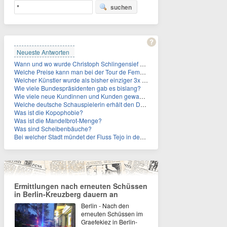
suchen
Neueste Antworten
Wann und wo wurde Christoph Schlingensief geboren?
Welche Preise kann man bei der Tour de Femmes 2026 gewinnen?
Welcher Künstler wurde als bisher einziger 3x in die Rock and Roll Hall of Fame aufgenommen?
Wie viele Bundespräsidenten gab es bislang?
Wie viele neue Kundinnen und Kunden gewann MagentaTV allein durch die WM hinzu?
Welche deutsche Schauspielerin erhält den Deutschen Kulturpolitikpreis?
Was ist die Kopophobie?
Was ist die Mandelbrot-Menge?
Was sind Scheibenbäuche?
Bei welcher Stadt mündet der Fluss Tejo in den Atlantik?
Ermittlungen nach erneuten Schüssen
in Berlin-Kreuzberg dauern an
Berlin - Nach den
erneuten Schüssen im
Graefekiez in Berlin-