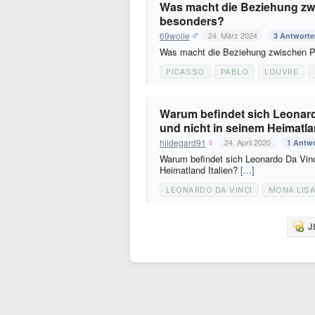
Was macht die Beziehung zw
besonders?
69wolle
24. März 2024
3 Antwort
Was macht die Beziehung zwischen P
PICASSO
PABLO
LOUVRE
Warum befindet sich Leonard
und nicht in seinem Heimatla
hildegard91
24. April 2020
1 Antw
Warum befindet sich Leonardo Da Vinc
Heimatland Italien?
[...]
LEONARDO DA VINCI
MONA LIS
J