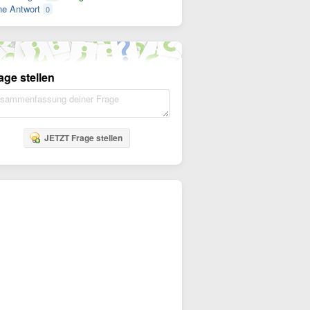
e Antwort
0
age stellen
JETZT Frage stellen