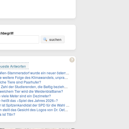
hbegriff
suchen
ueste Antworten
In Wien-Stammersdorf wurde ein neuer österreichischer Temperaturrekord gemessen. Wie hoch war die Temperatur?
tere Folge des Klimawandels, unpraktisch für Urlauber: Wo fehlt mittlerweile sogar das Trinkwasser?
che Tiere sind Paarhufer?
ahl der Studierenden, die Bafög beziehen, sinkt. Woran liegt das?
welchem Tier wird die Weidenblattlarve?
 viele Meter sind ein Dezimeter?
 heißt das »Spiel des Jahres 2026«?
 Spitzenkandidat der SPD für die Wahl zum Berliner Abgeordnetenhaus im September 2026?
stellt das Gesicht des Logos von Dr. Oetker dar?
 ist Titin?