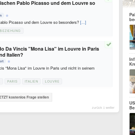
ischen Pablo Picasso und dem Louvre so
Pa
en
be
ablo Picasso und dem Louvre so besonders?
[...]
BEZIEHUNG
o Da Vincis "Mona Lisa" im Louvre in Paris
nd Italien?
In
ort
Kr
is "Mona Lisa" im Louvre in Paris und nicht in seinem
A
PARIS
ITALIEN
LOUVRE
ETZT kostenlos Frage stellen
US
Be
zurück
::
weiter