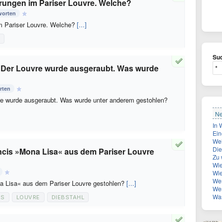
erungen im Pariser Louvre. Welche?
worten
im Pariser Louvre. Welche?
[...]
Suc
": Der Louvre wurde ausgeraubt. Was wurde
rten
uvre wurde ausgeraubt. Was wurde unter anderem gestohlen?
Ne
Eine wei
Wel
Die Z
cis »Mona Lisa« aus dem Pariser Louvre
Zu 
Wie
Wie
Wer ist
a Lisa« aus dem Pariser Louvre gestohlen?
[...]
Wen 
Was
IS
LOUVRE
DIEBSTAHL