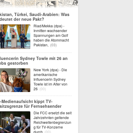
kistan, Türkei, Saudi-Arabien: Was
deutet der neue Pakt?
Riad/Mekka (dpa) -
Inmitten wachsender
Spannungen am Golf
haben die Atommacht
Pakistan,
(03)
fluencerin Sydney Towle mit 26 an
ebs gestorben
New York (dpa) - Die
amerikanische
Influencerin Sydney
Towle ist im Alter von
26
(00)
-Medienaufsicht kippt TV-
sitzsgrenze für Fernsehsender
Die FCC ersetzt die seit
Jahrzehnten geltende
Reichweitenbegrenzun
g für TV-Konzerne
durch
(00)