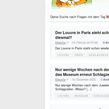
l
Deine Suche nach Fragen mit dem Tag
Der Louvre in Paris steht sc
diesmal?
69wolle
14. Februar um 01:30
5 An
Der Louvre in Paris steht schon wied
LOUVRE
PARIS
SCHLAGZEILE
Nur wenige Wochen nach dem
das Museum erneut Schlagze
69wolle
10. Dezember 2025
1 Ant
Nur wenige Wochen nach dem Juwelen
Schlagzeilen. Wieso?
[...]
LOUVRE
MUSEUM
SCHLAGZE