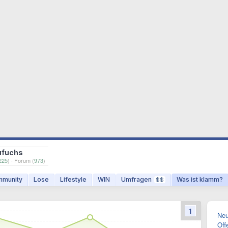
ufuchs
225
) · Forum (
973
)
munity
Lose
Lifestyle
WIN
Umfragen
Was ist klamm?
$$
1
Neu
Off