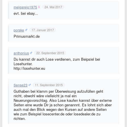
melgarejo1975
24. Mai 2017
evt. bei ebay...
porske
17. Januar 2017
Primusmarkt.de
anthonius
22. September 2015
Du kannst dir auch Lose verdienen, zum Beipsiel bei
Losehunter.
http://losehunter.eu
Sense23
11. September 2015
Guthaben bei klamm per Überweisung aufzufüllen geht
nicht, obwohl wäre vielleicht ja mal ein
Neuerungsvorschlag. Also Lose kaufen kannst über externe
Seiten eine wurde Dir ja schon genannnt. Es lohnt sich aber
auch mal den Blick wegen den Kursen auf andere Seiten
wie zum Beispiel losecenter.de oder losedealer.de zu
richten.