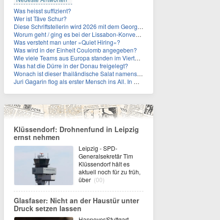
Was heisst suffizient?
Wer ist Täve Schur?
Diese Schriftstellerin wird 2026 mit dem Georg-Büchner-Preis ausgezeichnet. Wie heißt sie?
Worum geht / ging es bei der Lissabon-Konvention?
Was versteht man unter »Quiet Hiring«?
Was wird in der Einheit Coulomb angegeben?
Wie viele Teams aus Europa standen im Viertelfinale der Fußball-WM 2026 in Mexiko, den USA und Kanada?
Was hat die Dürre in der Donau freigelegt?
Wonach ist dieser thailändische Salat namens Nam Tok benannt?
Juri Gagarin flog als erster Mensch ins All. In welchem Jahr?
Klüssendorf: Drohnenfund in Leipzig
ernst nehmen
Leipzig - SPD-
Generalsekretär Tim
Klüssendorf hält es
aktuell noch für zu früh,
über
(00)
Glasfaser: Nicht an der Haustür unter
Druck setzen lassen
Hannover/Stuttgart