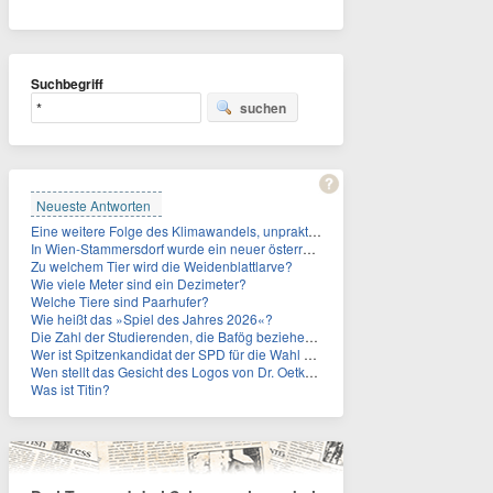
Suchbegriff
suchen
Neueste Antworten
Eine weitere Folge des Klimawandels, unpraktisch für Urlauber: Wo fehlt mittlerweile sogar das Trinkwasser?
In Wien-Stammersdorf wurde ein neuer österreichischer Temperaturrekord gemessen. Wie hoch war die Temperatur?
Zu welchem Tier wird die Weidenblattlarve?
Wie viele Meter sind ein Dezimeter?
Welche Tiere sind Paarhufer?
Wie heißt das »Spiel des Jahres 2026«?
Die Zahl der Studierenden, die Bafög beziehen, sinkt. Woran liegt das?
Wer ist Spitzenkandidat der SPD für die Wahl zum Berliner Abgeordnetenhaus im September 2026?
Wen stellt das Gesicht des Logos von Dr. Oetker dar?
Was ist Titin?