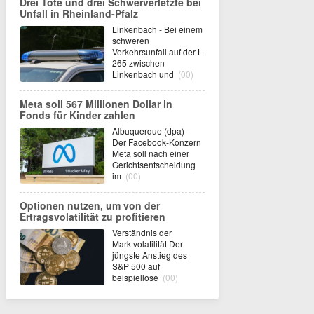
Drei Tote und drei Schwerverletzte bei
Unfall in Rheinland-Pfalz
Linkenbach - Bei einem
schweren
Verkehrsunfall auf der L
265 zwischen
Linkenbach und
(00)
Meta soll 567 Millionen Dollar in
Fonds für Kinder zahlen
Albuquerque (dpa) -
Der Facebook-Konzern
Meta soll nach einer
Gerichtsentscheidung
im
(00)
Optionen nutzen, um von der
Ertragsvolatilität zu profitieren
Verständnis der
Marktvolatilität Der
jüngste Anstieg des
S&P 500 auf
beispiellose
(00)