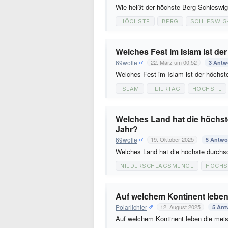
Wie heißt der höchste Berg Schleswi
HÖCHSTE
BERG
SCHLESWIG
Welches Fest im Islam ist de
69wolle
22. März um 00:52
3 Antw
Welches Fest im Islam ist der höchs
ISLAM
FEIERTAG
HÖCHSTE
Welches Land hat die höchst
Jahr?
69wolle
19. Oktober 2025
5 Antwo
Welches Land hat die höchste durchs
NIEDERSCHLAGSMENGE
HÖCHS
Auf welchem Kontinent lebe
Polarlichter
12. August 2025
5 Ant
Auf welchem Kontinent leben die me