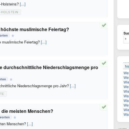
g-Holsteins?
[...]
-HOLSTEIN
r höchste muslimische Feiertag?
Suc
orten
te muslimische Feiertag?
[...]
Ne
e durchschnittliche Niederschlagsmenge pro
Welche R
rten
Wie
chnittliche Niederschlagsmenge pro Jahr?
[...]
Welc
Wie 
TE
Was 
Was ist
Welche
Wie k
n die meisten Menschen?
Was
worten
isten Menschen?
[...]