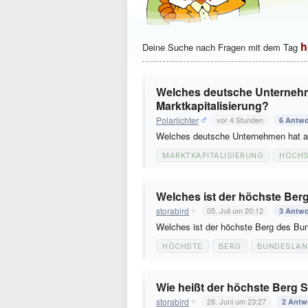
h
Deine Suche nach Fragen mit dem Tag
Welches deutsche Unternehme
Marktkapitalisierung?
Polarlichter
vor 4 Stunden
6 Antwo
Welches deutsche Unternehmen hat akt
MARKTKAPITALISIERUNG
HÖCHS
Welches ist der höchste Be
storabird
05. Juli um 20:12
3 Antwo
Welches ist der höchste Berg des B
HÖCHSTE
BERG
BUNDESLAN
Wie heißt der höchste Berg 
storabird
28. Juni um 23:27
2 Antw