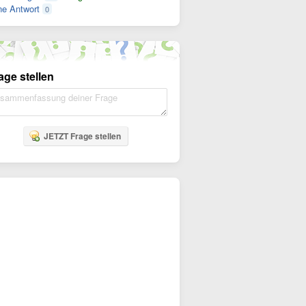
e Antwort
0
age stellen
JETZT Frage stellen