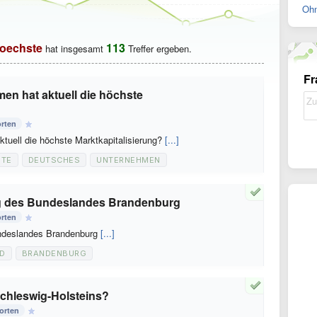
Ohn
oechste
113
hat insgesamt
Treffer ergeben.
Fr
n hat aktuell die höchste
rten
uell die höchste Marktkapitalisierung?
[...]
TE
DEUTSCHES
UNTERNEHMEN
rg des Bundeslandes Brandenburg
rten
undeslandes Brandenburg
[...]
D
BRANDENBURG
Schleswig-Holsteins?
orten