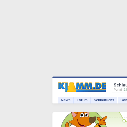
Schla
Portal (
2.
News
Forum
Schlaufuchs
Com