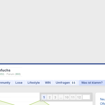
ufuchs
553
) · Forum (
893
)
munity
Lose
Lifestyle
WIN
Umfragen
Was ist klamm?
$$
1
2
3
...
10
11
12
Neu
Off