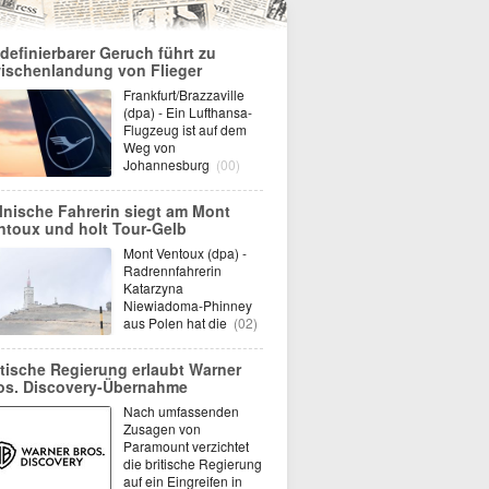
definierbarer Geruch führt zu
ischenlandung von Flieger
Frankfurt/Brazzaville
(dpa) - Ein Lufthansa-
Flugzeug ist auf dem
Weg von
Johannesburg
(00)
lnische Fahrerin siegt am Mont
ntoux und holt Tour-Gelb
Mont Ventoux (dpa) -
Radrennfahrerin
Katarzyna
Niewiadoma-Phinney
aus Polen hat die
(02)
itische Regierung erlaubt Warner
os. Discovery-Übernahme
Nach umfassenden
Zusagen von
Paramount verzichtet
die britische Regierung
auf ein Eingreifen in