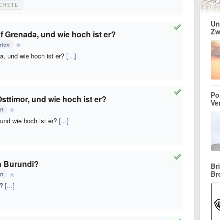
CHSTE
Un
Zw
f Grenada, und wie hoch ist er?
rten
a, und wie hoch ist er?
[...]
Po
sttimor, und wie hoch ist er?
Ve
rt
 und wie hoch ist er?
[...]
in Burundi?
Br
Br
rt
i?
[...]