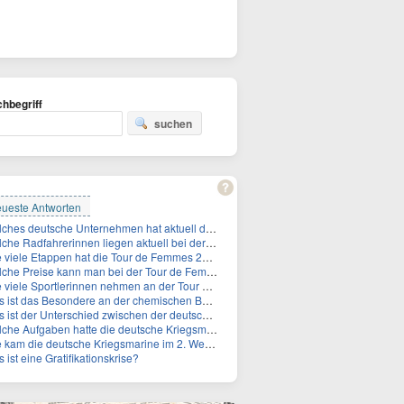
hbegriff
suchen
ueste Antworten
Welches deutsche Unternehmen hat aktuell die höchste Marktkapitalisierung?
adfahrerinnen liegen aktuell bei der Tour de Femmes in der Gesamtwertung auf den ersten 3 Plåtzen?
 viele Etappen hat die Tour de Femmes 2026?
he Preise kann man bei der Tour de Femmes 2026 gewinnen?
viele Sportlerinnen nehmen an der Tour de Femmes teil?
ist das Besondere an der chemischen Bezeichnung für Titin?
 der Unterschied zwischen der deutschen Kriegsmarine im 2. Weltkrieg und der Naziflotte?
 Aufgaben hatte die deutsche Kriegsmarine im 2. Weltkrieg im Schwarzen Meer?
am die deutsche Kriegsmarine im 2. Weltkrieg ins Schwarze Meer?
 ist eine Gratifikationskrise?