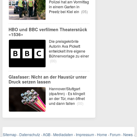
Polizei hat am Vormittag
in einem Garten in
Preetz bei Kiel ein
(05)
HBO und BBC verfilmen Theaterstück
«1536»
Die preisgekrönte
Autorin Ava Pickett
entwickelt ihre eigene
Bühnenvorlage zu einer
(00)
Glasfaser: Nicht an der Haustür unter
Druck setzen lassen
Hannover/Stuttgart
(dpa/tmn) - Es klingelt
an der Tür, man öffnet
und dann fallen
(00)
Sitemap
·
Datenschutz
·
AGB
·
Mediadaten
·
Impressum
·
Home
·
Forum
·
News
·