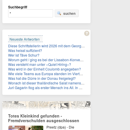
Suchbegriff
suchen
Neueste Antworten
Diese Schriftstellerin wird 2026 mit dem Georg-Büchner-Preis ausgezeichnet. Wie heißt sie?
Was heisst suffizient?
Wer ist Täve Schur?
Worum geht / ging es bei der Lissabon-Konvention?
Was versteht man unter »Quiet Hiring«?
Was wird in der Einheit Coulomb angegeben?
Wie viele Teams aus Europa standen im Viertelfinale der Fußball-WM 2026 in Mexiko, den USA und Kanada?
Was hat die Dürre in der Donau freigelegt?
Wonach ist dieser thailändische Salat namens Nam Tok benannt?
Juri Gagarin flog als erster Mensch ins All. In welchem Jahr?
Totes Kleinkind gefunden -
Fremdverschulden ausgeschlossen
Preetz (dpa) - Die