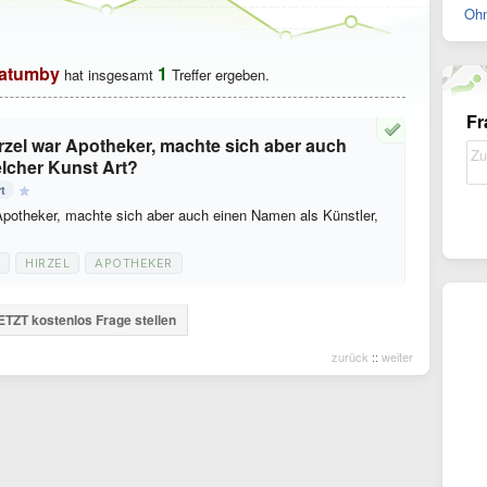
Ohn
atumby
1
hat insgesamt
Treffer ergeben.
Fr
el war Apotheker, machte sich aber auch
elcher Kunst Art?
t
potheker, machte sich aber auch einen Namen als Künstler,
HIRZEL
APOTHEKER
ETZT kostenlos Frage stellen
zurück
::
weiter