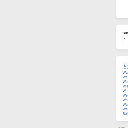
Suc
Ne
Welc
Welcher
Wie
Wie vi
Welch
Was
Was
Wa
Bei 