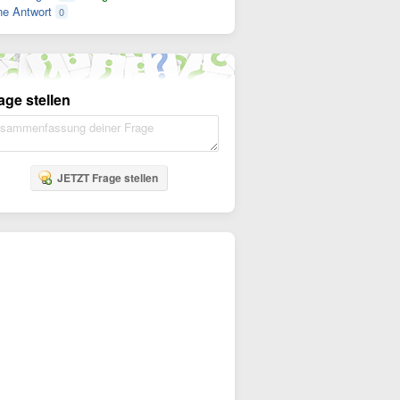
e Antwort
0
age stellen
JETZT Frage stellen