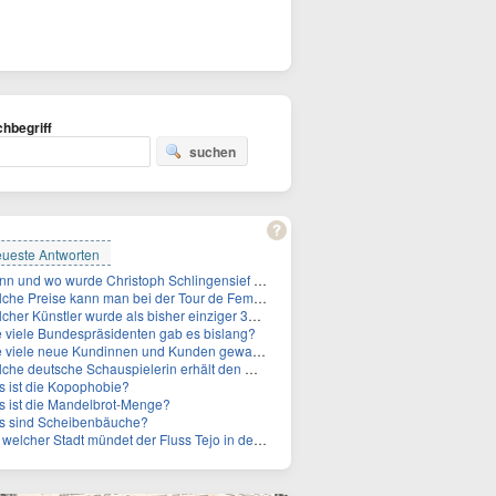
hbegriff
suchen
ueste Antworten
Wann und wo wurde Christoph Schlingensief geboren?
he Preise kann man bei der Tour de Femmes 2026 gewinnen?
 Künstler wurde als bisher einziger 3x in die Rock and Roll Hall of Fame aufgenommen?
 viele Bundespräsidenten gab es bislang?
ele neue Kundinnen und Kunden gewann MagentaTV allein durch die WM hinzu?
e deutsche Schauspielerin erhält den Deutschen Kulturpolitikpreis?
 ist die Kopophobie?
 ist die Mandelbrot-Menge?
s sind Scheibenbäuche?
welcher Stadt mündet der Fluss Tejo in den Atlantik?