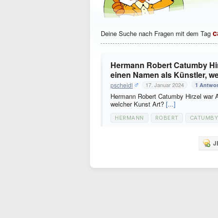
c
Deine Suche nach Fragen mit dem Tag
Hermann Robert Catumby Hirz
einen Namen als Künstler, w
pscheidl
17. Januar 2024
1 Antwor
Hermann Robert Catumby Hirzel war A
welcher Kunst Art?
[...]
HERMANN
ROBERT
CATUMBY
J