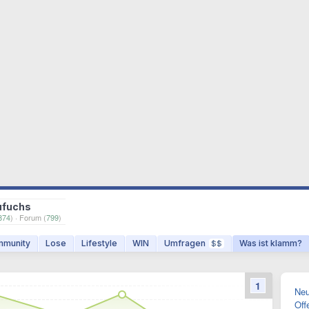
ufuchs
874
) · Forum (
799
)
munity
Lose
Lifestyle
WIN
Umfragen
Was ist klamm?
$$
1
Neu
Off