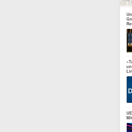
Un
Gr
Re
«T
un
Li
UE
Mi