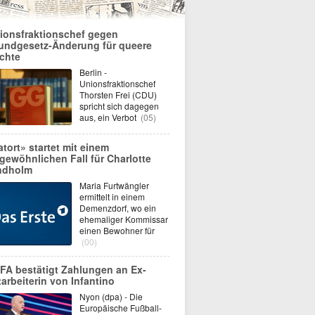
ionsfraktionschef gegen
undgesetz-Änderung für queere
chte
Berlin -
Unionsfraktionschef
Thorsten Frei (CDU)
spricht sich dagegen
aus, ein Verbot
(05)
atort» startet mit einem
gewöhnlichen Fall für Charlotte
ndholm
Maria Furtwängler
ermittelt in einem
Demenzdorf, wo ein
ehemaliger Kommissar
einen Bewohner für
(00)
FA bestätigt Zahlungen an Ex-
tarbeiterin von Infantino
Nyon (dpa) - Die
Europäische Fußball-