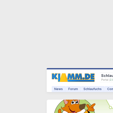
Schla
Portal (
2.
News
Forum
Schlaufuchs
Com