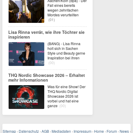
Aachen/Köln (dpa) - Der
Fall eines bereits
wegen zehnfachen
Mordes verurteilten
(01)
Lisa Rinna verrät, wie ihre Töchter sie
inspirieren
(BANG) - Lisa Rinna
holt sich in Sachen
Style und Beauty gerne
Inspiration bei ihren
(00)
THQ Nordic Showcase 2026 – Erhaltet
mehr Informationen
Was für eine Show! Der
THQ Nordic Digital
Showcase 2026 ist
vorbei und hat eine
ganze
(00)
Sitemap
·
Datenschutz
·
AGB
·
Mediadaten
·
Impressum
·
Home
·
Forum
·
News
·