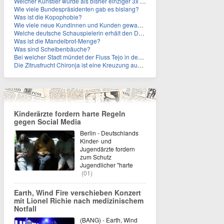
Welcher Künstler wurde als bisher einziger 3x in die Rock and Roll Hall of Fame aufgenommen?
Wie viele Bundespräsidenten gab es bislang?
Was ist die Kopophobie?
Wie viele neue Kundinnen und Kunden gewann MagentaTV allein durch die WM hinzu?
Welche deutsche Schauspielerin erhält den Deutschen Kulturpolitikpreis?
Was ist die Mandelbrot-Menge?
Was sind Scheibenbäuche?
Bei welcher Stadt mündet der Fluss Tejo in den Atlantik?
Die Zitrusfrucht Chironja ist eine Kreuzung aus welchen Früchten?
Kinderärzte fordern harte Regeln
gegen Social Media
Berlin - Deutschlands
Kinder- und
Jugendärzte fordern
zum Schutz
Jugendlicher "harte
(01)
Earth, Wind Fire verschieben Konzert
mit Lionel Richie nach medizinischem
Notfall
(BANG) - Earth, Wind