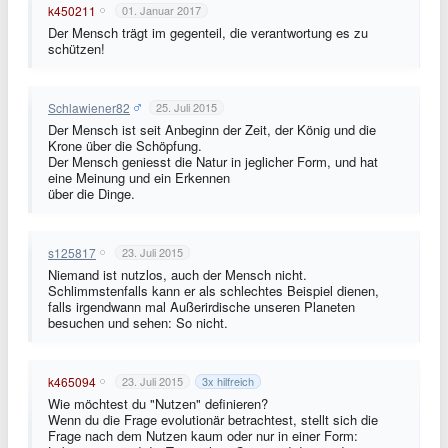
k450211
01. Januar 2017
Der Mensch trägt im gegenteil, die verantwortung es zu
schützen!
Schlawiener82
25. Juli 2015
Der Mensch ist seit Anbeginn der Zeit, der König und die
Krone über die Schöpfung.
Der Mensch geniesst die Natur in jeglicher Form, und hat
eine Meinung und ein Erkennen
über die Dinge.
s125817
23. Juli 2015
Niemand ist nutzlos, auch der Mensch nicht.
Schlimmstenfalls kann er als schlechtes Beispiel dienen,
falls irgendwann mal Außerirdische unseren Planeten
besuchen und sehen: So nicht.
k465094
23. Juli 2015
3
x hilfreich
Wie möchtest du "Nutzen" definieren?
Wenn du die Frage evolutionär betrachtest, stellt sich die
Frage nach dem Nutzen kaum oder nur in einer Form: