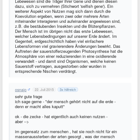
Lebewesen sind die Träger ihrer Gene und dienen diesen
dazu, sich zu vermehren (Stichwort 'selfish gene'). Ein
weiterer Aspekt von Nutzen mag sich dann durch die
Koevolution ergeben, wenn zwei oder mehrere Arten
miteinander interagieren und aufeinander angewiesen sind,
z.B. die bestäubenden Insekten und die Blütenpflanzen.
Der Mensch ist im übrigen nicht das erste Lebewesen,
welcher Lebensbedingungen auf unserer Erde ändert. Im
Gegenteil, erdgeschichtlich haben viel einfachere
Lebensformen viel gravierendere Änderungen bewirkt. Das
Auftreten der sauerstofferzeugenden Photosynthese hat die
Atmosphäre von einer reduzierenden in eine oxidierende
verwandelt - und damit sind Organismen, welche keinen
Sauerstoff vertragen, ausgestorben oder wurden in
entsprechende Nischen verdrängt.
osnajo
22. Juli 2015
3
x hilfreich
sehr gute frage
ich sage gerne - "der mensch gehört nicht auf die erde -
denn er macht alles kaputt"
ok - die zecke - hat eigentlich auch keinen nutzen -
aber -->
im gegensatz zum menschen , hat sie noch nicht für ein
massenaussterben der arten gesorgt , was der mensch