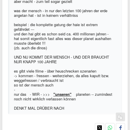
aber macht - zum teil sogar gezielt
was der mensch - in nur den letzten 100 jahren der erde
angetan hat - ist in keinem verhältniss
beispiel : die komplette gatung der haie ist extrem
gefährdet ---
und den hai gibt es schon seid ca. 400 millionen jahren -
hat somit eigentlich fast alles was dieser planet aushalten
musste überlebt !!!
(zb. auch die dinos)
UND NU KOMMT DER MENSCH - UND DER BRAUCHT
NUR KNAPP 100 JAHRE
es gibt viele filme - über heuschrecken szenarien
-> kommen - fressen - weiterziehen, da alles kaputt bzw.
weggefressen / verbraucht ist
so ist der mensch auch
-
nur das - WIR - >>>
"unseren"
planeten -- zumindest
noch nicht wirklich verlassen können
DENKT MAL DRÜBER NACH