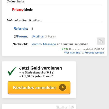
Online Status
Privacy
-Mode
Mehr Infos über Skurilius ...
Referrals
:
1
@
Forum
:
Skurilius
(4 Posts)
Nachricht:
klamm- Message
an Skurilius schreiben
2.192
Besucher :: updated 29.01.16
Wer ist online?
::
Freunde werden
Skurilius'