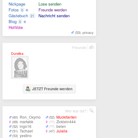
Nickpage
Lose senden
Fotos
Freunde werden
0
Gästebuch
Nachricht senden
21
Blog
0
HotVote
(53)
privacy
Freunde
Dundika
JETZT Freunde werden
Wer war da?
Ron_Oxymo
Muckifanten
(60)
(52)
martabk
Zicklein444
(69)
(??)
ingo16
belen
(52)
(??)
Tschaet
Julaila
(51)
(47)
yestino
(53)