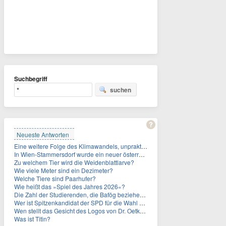
Suchbegriff
suchen
Neueste Antworten
Eine weitere Folge des Klimawandels, unpraktisch für Urlauber: Wo fehlt mittlerweile sogar das Trinkwasser?
In Wien-Stammersdorf wurde ein neuer österreichischer Temperaturrekord gemessen. Wie hoch war die Temperatur?
Zu welchem Tier wird die Weidenblattlarve?
Wie viele Meter sind ein Dezimeter?
Welche Tiere sind Paarhufer?
Wie heißt das »Spiel des Jahres 2026«?
Die Zahl der Studierenden, die Bafög beziehen, sinkt. Woran liegt das?
Wer ist Spitzenkandidat der SPD für die Wahl zum Berliner Abgeordnetenhaus im September 2026?
Wen stellt das Gesicht des Logos von Dr. Oetker dar?
Was ist Titin?