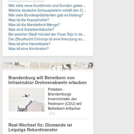
Wie viele neue Kundinnen und Kunden gewann MagentaTV allein durch die WM hinzu?
Welche deutsche Schauspielerin erhält den Deutschen Kulturpolitikpreis?
Wie viele Bundespräsidenten gab es bislang?
Was ist die Kopophobie?
Was ist die Mandelbrot-Menge?
Was sind Scheibenbäuche?
Bei welcher Stadt mündet der Fluss Tejo in den Atlantik?
Die Zitrusfrucht Chironja ist eine Kreuzung aus welchen Früchten?
Was ist eine Hamelbasis?
Was ist eine Kontorsion?
Brandenburg will Betreibern von
Infrastruktur Drohnenabwehr erlauben
Potsdam -
Brandenburgs
Innenminister Jan
Redmann (CDU) will
Betreibern kritischer
(00)
Real-Wechsel fix: Diomande ist
Leipzigs Rekordtransfer